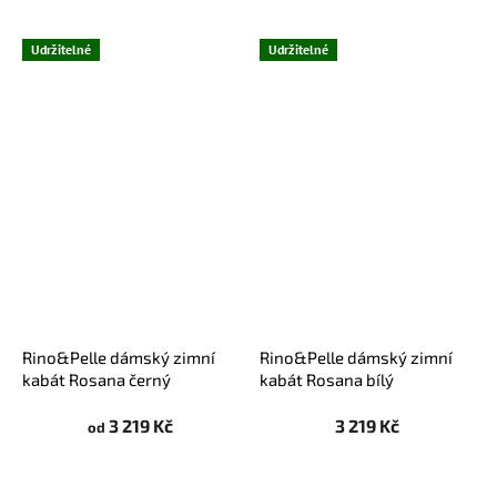
Udržitelné
Udržitelné
Rino&Pelle dámský zimní
Rino&Pelle dámský zimní
kabát Rosana černý
kabát Rosana bílý
3 219 Kč
3 219 Kč
od