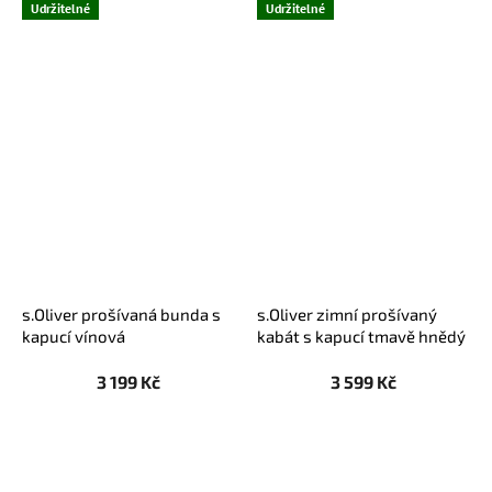
Udržitelné
Udržitelné
s.Oliver prošívaná bunda s
s.Oliver zimní prošívaný
kapucí vínová
kabát s kapucí tmavě hnědý
3 199 Kč
3 599 Kč