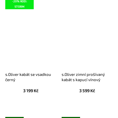
-20% KÓD:
STORM
s.Oliver kabát se vsadkou
s.Oliver zimní prošívaný
černý
kabát s kapucí vínový
3 199 Kč
3 599 Kč