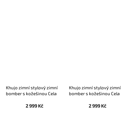
Khujo zimní stylový zimní
Khujo zimní stylový zimní
bomber s kožešinou Cela
bomber s kožešinou Cela
khaki
béžový
2 999 Kč
2 999 Kč