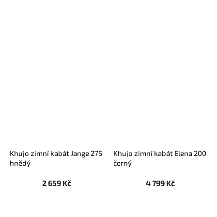
Khujo zimní kabát Jange 275
Khujo zimní kabát Elena 200
hnědý
černý
2 659 Kč
4 799 Kč