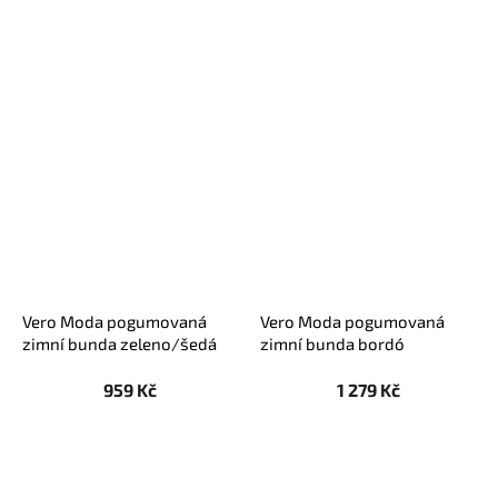
Vero Moda pogumovaná
Vero Moda pogumovaná
zimní bunda zeleno/šedá
zimní bunda bordó
959 Kč
1 279 Kč