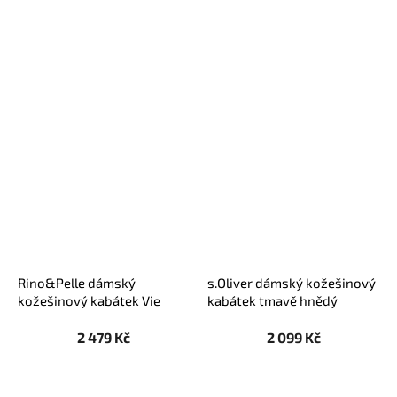
Rino&Pelle dámský
s.Oliver dámský kožešinový
kožešinový kabátek Vie
kabátek tmavě hnědý
vínový
2 479 Kč
2 099 Kč