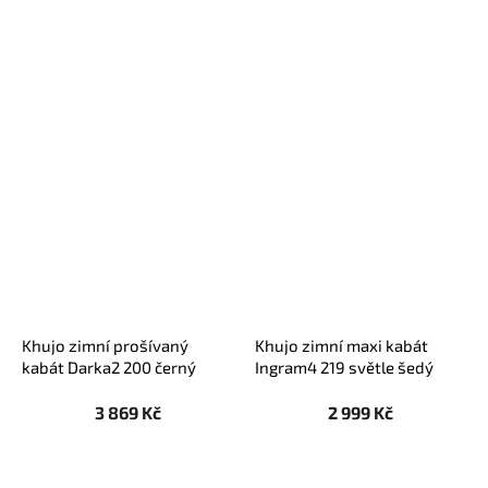
Khujo zimní prošívaný
Khujo zimní maxi kabát
kabát Darka2 200 černý
Ingram4 219 světle šedý
3 869 Kč
2 999 Kč