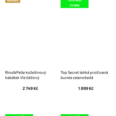
Novinka
-20% KÓD:
STORM
Rino&Pelle kožešinový
Top Secret lehká prošívaná
kabátek Vie béžový
bunda zelenošedá
2 749 Kč
1 899 Kč