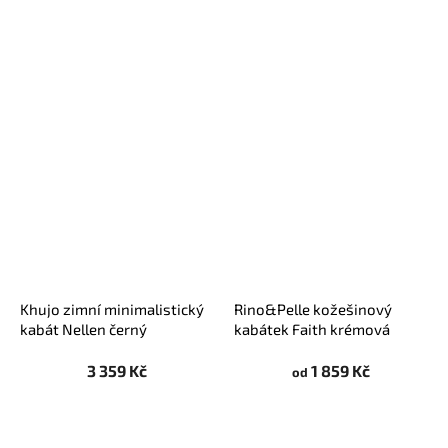
Khujo zimní minimalistický
Rino&Pelle kožešinový
kabát Nellen černý
kabátek Faith krémová
3 359 Kč
1 859 Kč
od