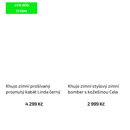
-20% KÓD:
STORM
Khujo zimní prošívaný
Khujo zimní stylový zimní
projmutý kabát Linda černý
bomber s kožešinou Cela
černý
4 299 Kč
2 999 Kč