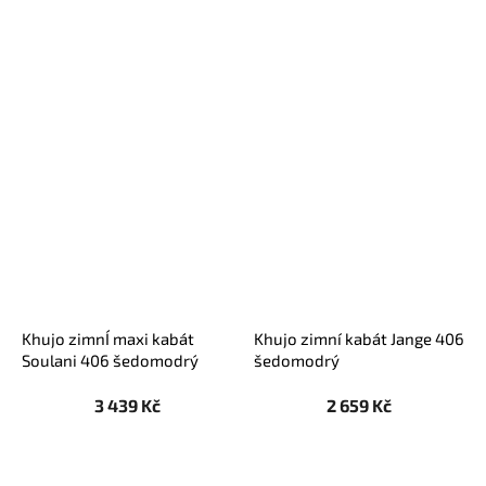
Khujo zimnÍ maxi kabát
Khujo zimní kabát Jange 406
Soulani 406 šedomodrý
šedomodrý
3 439 Kč
2 659 Kč