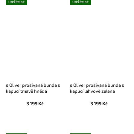
Udržitelné
Udržitelné
s.Oliver prošívaná bunda s
s.Oliver prošívaná bunda s
kapucí tmavě hnědá
kapucí lahvově zelená
3 199 Kč
3 199 Kč