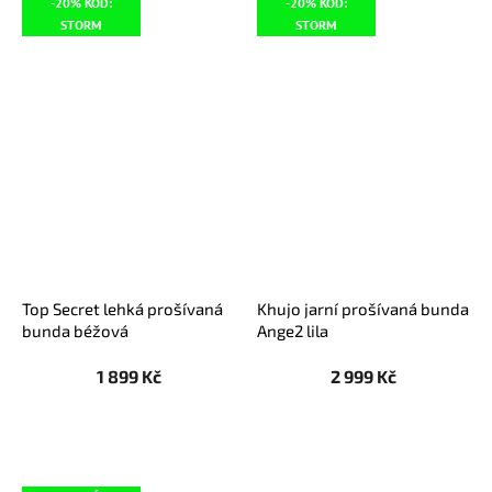
-20% KÓD:
-20% KÓD:
STORM
STORM
Top Secret lehká prošívaná
Khujo jarní prošívaná bunda
bunda béžová
Ange2 lila
1 899 Kč
2 999 Kč