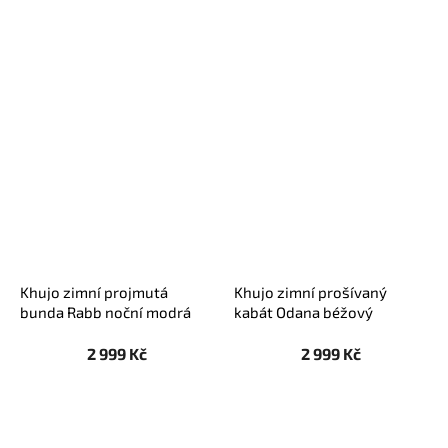
Khujo zimní projmutá
Khujo zimní prošívaný
bunda Rabb noční modrá
kabát Odana béžový
2 999 Kč
2 999 Kč