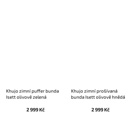
Khujo zimní puffer bunda
Khujo zimní prošívaná
Isett olivově zelená
bunda Isett olivově hnědá
2 999 Kč
2 999 Kč