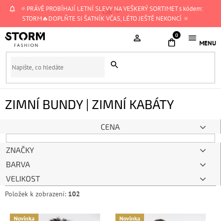
Přejít
🔅PRÁVĚ PROBÍHAJÍ LETNÍ SLEVY NA VEŠKERÝ SORTIMET s kódem:
CZK
na
STORM🔥DOPLŇTE SI ŠATNÍK VČAS, LÉTO JEŠTĚ NEKONCÍ 🔅
obsah
NÁKUPNÍ
KOŠÍK
ZIMNÍ BUNDY | ZIMNÍ KABÁTY
CENA
ZNAČKY
BARVA
VELIKOST
Položek k zobrazení:
102
V
Novinka
Novinka