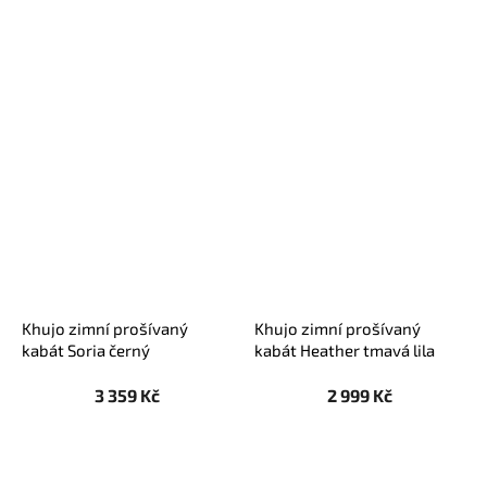
Khujo zimní prošívaný
Khujo zimní prošívaný
kabát Soria černý
kabát Heather tmavá lila
3 359 Kč
2 999 Kč