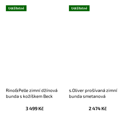
Udržitelné
Udržitelné
Rino&Pelle zimní džínová
s.Oliver prošívaná zimní
bunda s kožíškem Beck
bunda smetanová
modrá
3 499 Kč
2 474 Kč