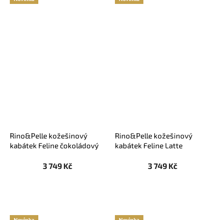
Rino&Pelle kožešinový
Rino&Pelle kožešinový
kabátek Feline čokoládový
kabátek Feline Latte
3 749 Kč
3 749 Kč
Novinka
Novinka