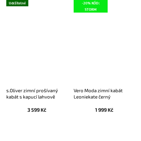
Udržitelné
-20% KÓD:
STORM
s.Oliver zimní prošívaný
Vero Moda zimní kabát
kabát s kapucí lahvově
Leoniekate černý
zelený
3 599 Kč
1 999 Kč