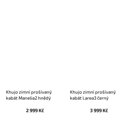
Khujo zimní prošívaný
Khujo zimní prošívaný
kabát Manelia2 hnědý
kabát Larea3 černý
2 999 Kč
3 999 Kč