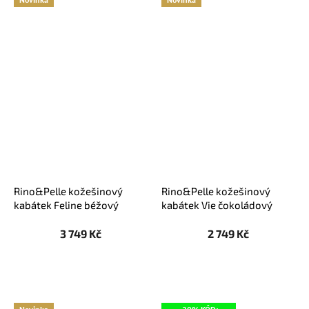
Rino&Pelle kožešinový
Rino&Pelle kožešinový
kabátek Feline béžový
kabátek Vie čokoládový
3 749 Kč
2 749 Kč