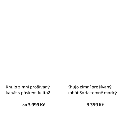
Khujo zimní prošívaný
Khujo zimní prošívaný
kabát s páskem Julita2
kabát Soria temně modrý
černý
3 999 Kč
3 359 Kč
od