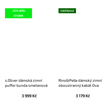
-20% KÓD:
Udržitelné
STORM
s.Oliver dámská zimní
Rino&Pelle dámský zimní
puffer bunda smetanová
oboustranný kabát Ova
šedý
3 999 Kč
3 179 Kč