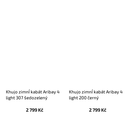
Khujo zimnÍ kabát Aribay 4
Khujo zimnÍ kabát Aribay 4
light 307 šedozelený
light 200 černý
2 799 Kč
2 799 Kč