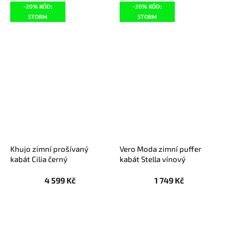
-20% KÓD:
-20% KÓD:
STORM
STORM
Khujo zimní prošívaný
Vero Moda zimní puffer
kabát Cilia černý
kabát Stella vínový
4 599 Kč
1 749 Kč