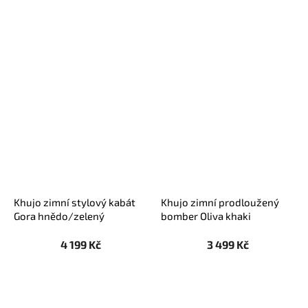
Khujo zimní stylový kabát
Khujo zimní prodloužený
Gora hnědo/zelený
bomber Oliva khaki
4 199 Kč
3 499 Kč