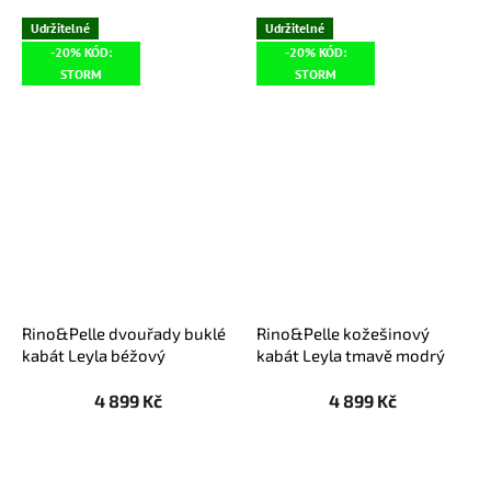
Udržitelné
Udržitelné
-20% KÓD:
-20% KÓD:
STORM
STORM
Rino&Pelle dvouřady buklé
Rino&Pelle kožešinový
kabát Leyla béžový
kabát Leyla tmavě modrý
4 899 Kč
4 899 Kč