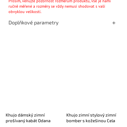
Prosím, věnujte pozornost rozměrům produktu, vše je námi
ručně měřené a rozměry se vždy nemusí shodovat s vaší
obvyklou velikostí.
Doplňkové parametry
Khujo dámský zimní
Khujo zimní stylový zimní
prošívaný kabát Odana
bomber s kožešinou Cela
tmavomodrý
černý