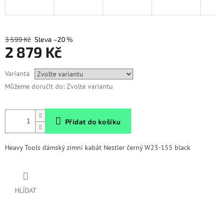
3 599 Kč
–20 %
2 879 Kč
Měrná
Varianta
cena:
Můžeme doručit do:
Zvolte variantu
Přidat do košíku
Heavy Tools dámský zimní kabát Nestler černý W23-155 black
HLÍDAT