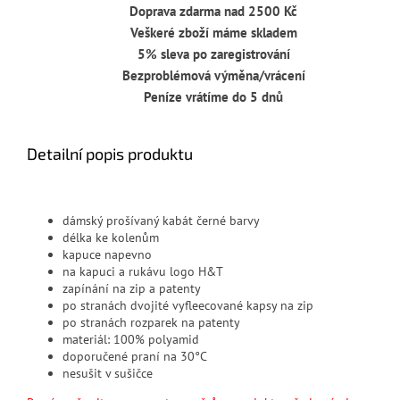
Doprava zdarma nad 2500 Kč
Veškeré zboží máme skladem
5% sleva po zaregistrování
Bezproblémová výměna/vrácení
Peníze vrátíme do 5 dnů
Detailní popis produktu
dámský prošívaný kabát černé barvy
délka ke kolenům
kapuce napevno
na kapuci a rukávu logo H&T
zapínání na zip a patenty
po stranách dvojité vyfleecované kapsy na zip
po stranách rozparek na patenty
materiál: 100% polyamid
doporučené praní na 30°C
nesušit v sušičce