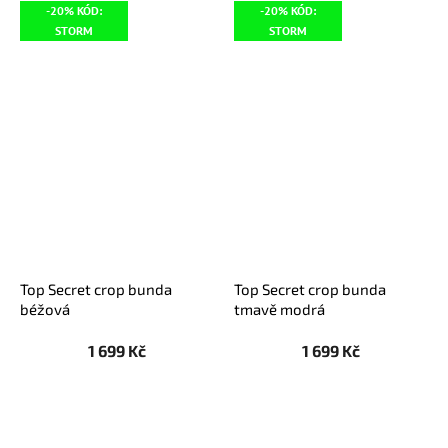
-20% KÓD:
-20% KÓD:
STORM
STORM
Top Secret crop bunda
Top Secret crop bunda
béžová
tmavě modrá
1 699 Kč
1 699 Kč