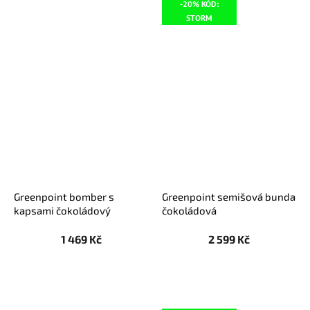
-20% KÓD:
STORM
Greenpoint bomber s
Greenpoint semišová bunda
kapsami čokoládový
čokoládová
1 469 Kč
2 599 Kč