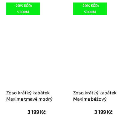
-20% KÓD:
-20% KÓD:
STORM
STORM
Zoso krátký kabátek
Zoso krátký kabátek
Maxime tmavě modrý
Maxime béžový
3 199 Kč
3 199 Kč