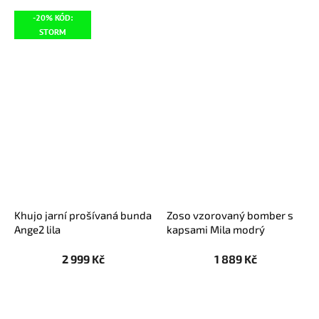
-20% KÓD:
STORM
Khujo jarní prošívaná bunda
Zoso vzorovaný bomber s
Ange2 lila
kapsami Mila modrý
2 999 Kč
1 889 Kč