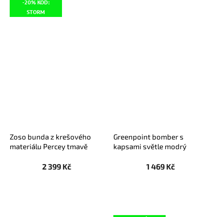
-20% KÓD:
STORM
Zoso bunda z krešového
Greenpoint bomber s
materiálu Percey tmavě
kapsami světle modrý
modrá
2 399 Kč
1 469 Kč