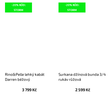
-20% KÓD:
-20% KÓD:
STORM
STORM
Rino&Pelle lehký kabát
Surkana džínová bunda 3/4
Darren béžový
rukáv růžová
3 799 Kč
2 599 Kč