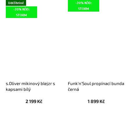
Udržitelné
-20% KÓD:
STORM
-20% KÓD:
STORM
s.Oliver mikinový blejzr s
Funk'n'Soul propínací bunda
kapsami bílý
černá
2 199 Kč
1 899 Kč