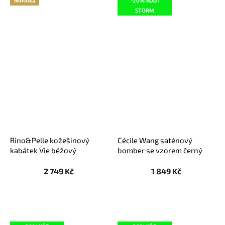
Novinka
-20% KÓD:
STORM
Rino&Pelle kožešinový
Cécile Wang saténový
kabátek Vie béžový
bomber se vzorem černý
2 749 Kč
1 849 Kč