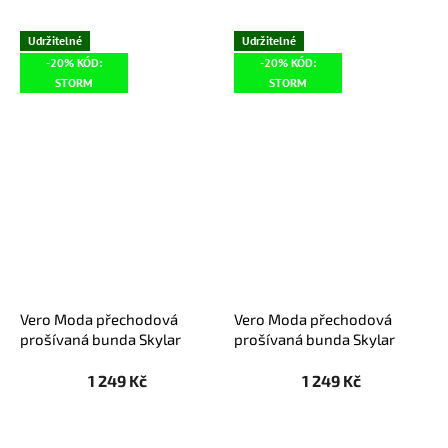
Udržitelné
Udržitelné
-20% KÓD:
-20% KÓD:
STORM
STORM
Vero Moda přechodová
Vero Moda přechodová
prošívaná bunda Skylar
prošívaná bunda Skylar
černá
khaki
1 249 Kč
1 249 Kč