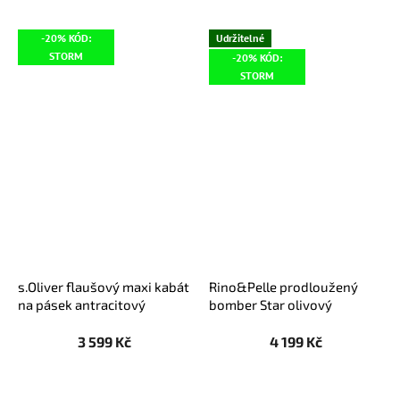
-20% KÓD:
Udržitelné
STORM
-20% KÓD:
STORM
s.Oliver flaušový maxi kabát
Rino&Pelle prodloužený
na pásek antracitový
bomber Star olivový
3 599 Kč
4 199 Kč