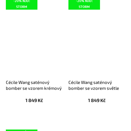
-20% KÓD:
-20% KÓD:
STORM
STORM
Cécile Wang saténový
Cécile Wang saténový
bomber se vzorem krémový
bomber se vzorem světle
modrý
1 849 Kč
1 849 Kč