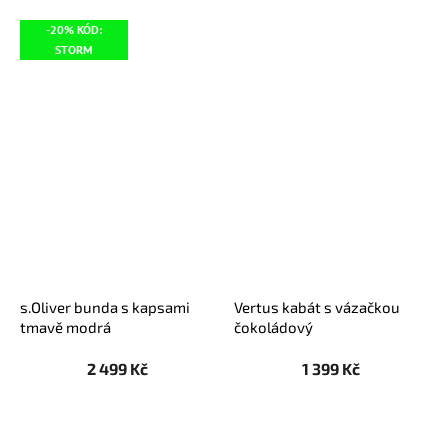
-20% KÓD:
STORM
s.Oliver bunda s kapsami
Vertus kabát s vázačkou
tmavě modrá
čokoládový
2 499 Kč
1 399 Kč