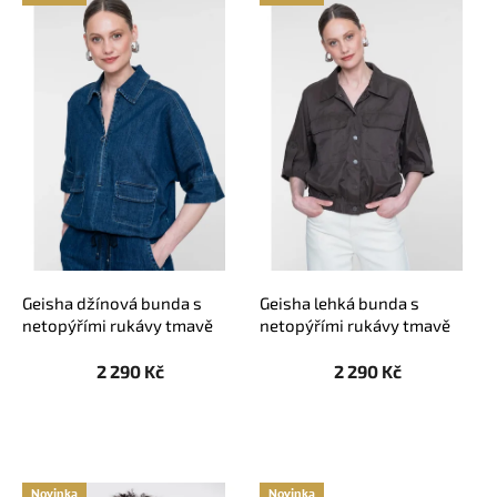
ý
p
i
s
p
r
o
d
u
k
t
ů
Geisha džínová bunda s
Geisha lehká bunda s
netopýřími rukávy tmavě
netopýřími rukávy tmavě
modrá
hnědá
2 290 Kč
2 290 Kč
Novinka
Novinka