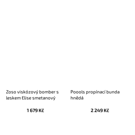
Zoso viskózový bomber s
Poools propínací bunda
leskem Elise smetanový
hnědá
1 679 Kč
2 249 Kč