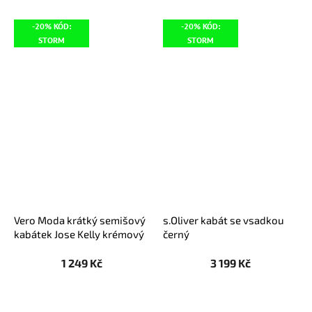
-20% KÓD:
-20% KÓD:
STORM
STORM
Vero Moda krátký semišový
s.Oliver kabát se vsadkou
kabátek Jose Kelly krémový
černý
1 249 Kč
3 199 Kč