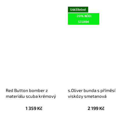
Udržitelné
-20% KÓD:
STORM
Red Button bomber z
s.Oliver bunda s příměsí
materiálu scuba krémový
viskózy smetanová
1 359 Kč
2 199 Kč