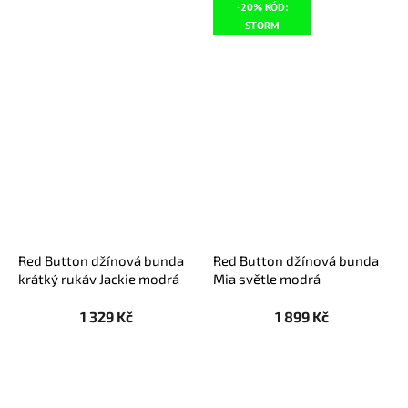
-20% KÓD:
STORM
Red Button džínová bunda
Red Button džínová bunda
krátký rukáv Jackie modrá
Mia světle modrá
1 329 Kč
1 899 Kč