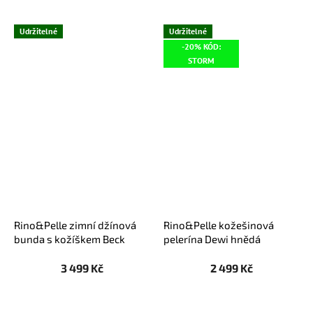
Udržitelné
Udržitelné
-20% KÓD:
STORM
Rino&Pelle zimní džínová
Rino&Pelle kožešinová
bunda s kožíškem Beck
pelerína Dewi hnědá
modrá
3 499 Kč
2 499 Kč