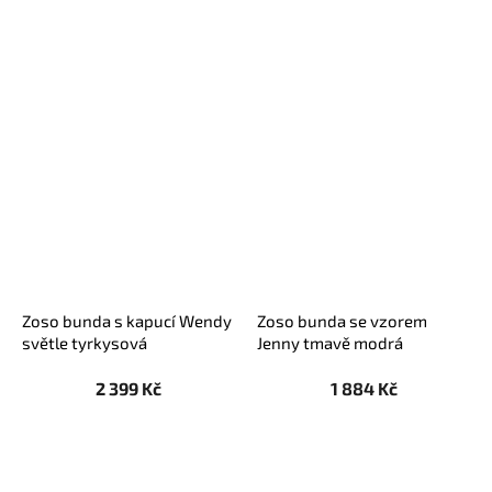
Zoso bunda s kapucí Wendy
Zoso bunda se vzorem
světle tyrkysová
Jenny tmavě modrá
2 399 Kč
1 884 Kč