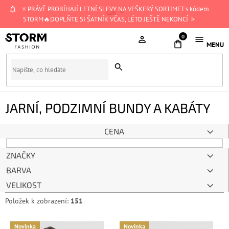
Přejít
🔅PRÁVĚ PROBÍHAJÍ LETNÍ SLEVY NA VEŠKERÝ SORTIMET s kódem:
CZK
na
STORM🔥DOPLŇTE SI ŠATNÍK VČAS, LÉTO JEŠTĚ NEKONCÍ 🔅
obsah
NÁKUPNÍ
KOŠÍK
JARNÍ, PODZIMNÍ BUNDY A KABÁTY
CENA
ZNAČKY
BARVA
VELIKOST
Položek k zobrazení:
151
V
Novinka
Novinka