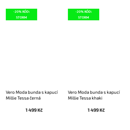
-20% KÓD:
-20% KÓD:
STORM
STORM
Vero Moda bunda s kapucí
Vero Moda bunda s kapucí
Millie Tessa černá
Millie Tessa khaki
1 499 Kč
1 499 Kč