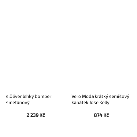
s.Oliver lehký bomber
Vero Moda krátký semišový
smetanový
kabátek Jose Kelly
čokoládový
2 239 Kč
874 Kč