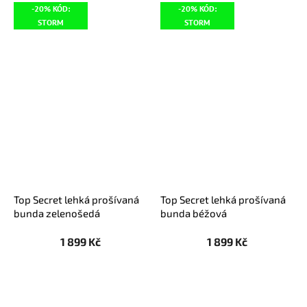
-20% KÓD:
-20% KÓD:
STORM
STORM
Top Secret lehká prošívaná
Top Secret lehká prošívaná
bunda zelenošedá
bunda béžová
1 899 Kč
1 899 Kč