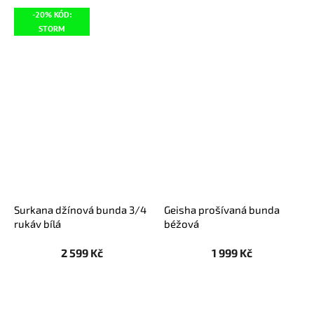
-20% KÓD:
STORM
Surkana džínová bunda 3/4
Geisha prošívaná bunda
rukáv bílá
béžová
2 599 Kč
1 999 Kč