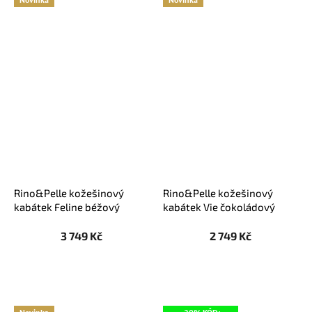
Rino&Pelle kožešinový
Rino&Pelle kožešinový
kabátek Feline béžový
kabátek Vie čokoládový
3 749 Kč
2 749 Kč