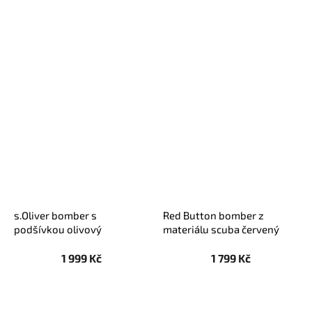
s.Oliver bomber s
Red Button bomber z
podšívkou olivový
materiálu scuba červený
1 999 Kč
1 799 Kč