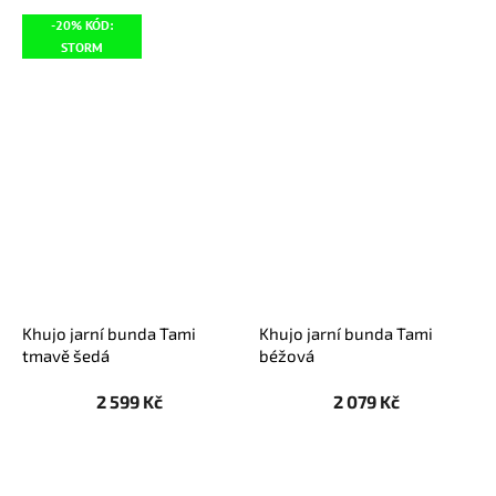
-20% KÓD:
STORM
Khujo jarní bunda Tami
Khujo jarní bunda Tami
tmavě šedá
béžová
2 599 Kč
2 079 Kč