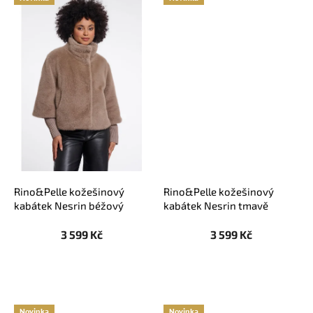
Rino&Pelle kožešinový
Rino&Pelle kožešinový
kabátek Nesrin béžový
kabátek Nesrin tmavě
hnědý
3 599 Kč
3 599 Kč
Novinka
Novinka