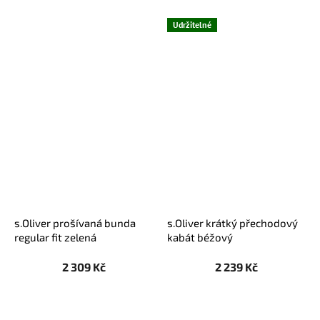
Udržitelné
s.Oliver prošívaná bunda
s.Oliver krátký přechodový
regular fit zelená
kabát béžový
2 309 Kč
2 239 Kč