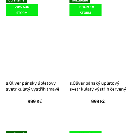
Udržitelné
Udržitelné
-20% KÓD:
-20% KÓD:
STORM
STORM
s.Oliver pánský úpletový
s.Oliver pánský úpletový
svetr kulatý výstřih tmavě
svetr kulatý výstřih červený
zelený
999 Kč
999 Kč