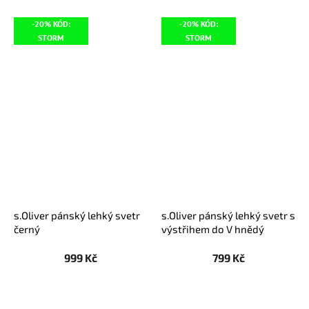
-20% KÓD:
-20% KÓD:
STORM
STORM
s.Oliver pánský lehký svetr
s.Oliver pánský lehký svetr s
černý
výstřihem do V hnědý
999 Kč
799 Kč