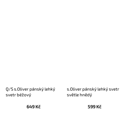
Q/S s.Oliver pánský lehký
s.Oliver pánský lehký svetr
svetr béžový
světle hnědý
649 Kč
599 Kč