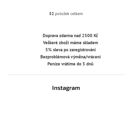
52
položek celkem
O
v
l
á
Doprava zdarma nad 2500 Kč
d
Veškeré zboží máme skladem
a
c
5% sleva po zaregistrování
í
Bezproblémová výměna/vrácení
p
Peníze vrátíme do 5 dnů
r
v
Z
k
y
á
Instagram
v
p
ý
a
p
t
i
í
s
u