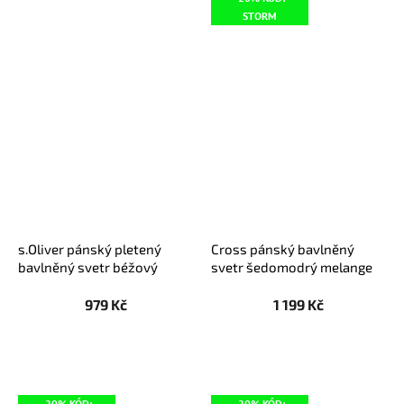
STORM
s.Oliver pánský pletený
Cross pánský bavlněný
bavlněný svetr béžový
svetr šedomodrý melange
979 Kč
1 199 Kč
-20% KÓD:
-20% KÓD: