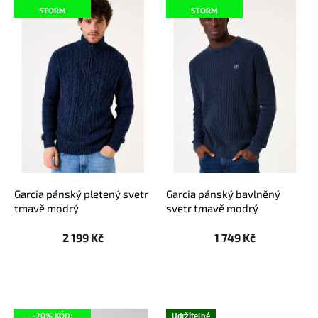
ý
STORM
STORM
p
i
s
p
r
o
d
u
k
t
ů
Garcia pánský pletený svetr
Garcia pánský bavlněný
tmavě modrý
svetr tmavě modrý
2 199 Kč
1 749 Kč
-20% KÓD:
Udržitelné