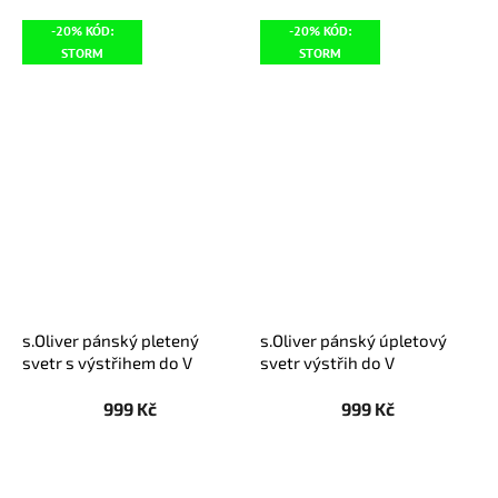
-20% KÓD:
-20% KÓD:
STORM
STORM
s.Oliver pánský pletený
s.Oliver pánský úpletový
svetr s výstřihem do V
svetr výstřih do V
hnědý
tmavomodrý
999 Kč
999 Kč