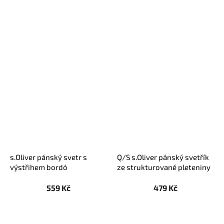
s.Oliver pánský svetr s
Q/S s.Oliver pánský svetřík
výstřihem bordó
ze strukturované pleteniny
melírovaný khaki
559 Kč
479 Kč