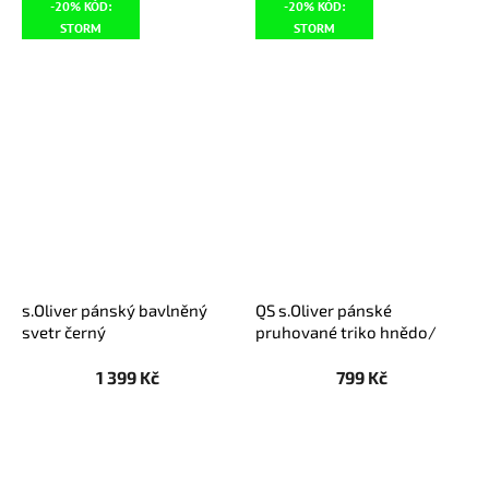
-20% KÓD:
-20% KÓD:
STORM
STORM
s.Oliver pánský bavlněný
QS s.Oliver pánské
svetr černý
pruhované triko hnědo/
černé
1 399 Kč
799 Kč