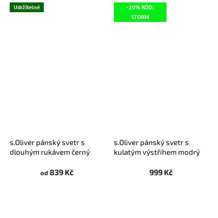
Udržitelné
-20% KÓD:
STORM
s.Oliver pánský svetr s
s.Oliver pánský svetr s
dlouhým rukávem černý
kulatým výstřihem modrý
839 Kč
999 Kč
od