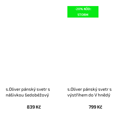
-20% KÓD:
STORM
s.Oliver pánský svetr s
s.Oliver pánský svetr s
nášivkou šedobéžový
výstřihem do V hnědý
839 Kč
799 Kč