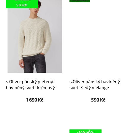
STORM
s.Oliver pánský pletený
s.Oliver pánský bavlněný
bavlněný svetr krémový
svetr šedý melange
melange
1 699 Kč
599 Kč
-20% KÓD: