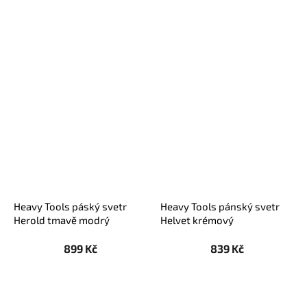
Heavy Tools páský svetr
Heavy Tools pánský svetr
Herold tmavě modrý
Helvet krémový
899 Kč
839 Kč