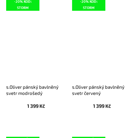
-20% KÓD:
-20% KÓD:
STORM
STORM
s.Oliver pánský bavlněný
s.Oliver pánský bavlněný
svetr modrošedý
svetr červený
1 399 Kč
1 399 Kč