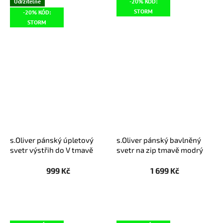
Udržitelné
-20% KÓD:
STORM
-20% KÓD:
STORM
s.Oliver pánský úpletový
s.Oliver pánský bavlněný
svetr výstřih do V tmavě
svetr na zip tmavě modrý
zelený
999 Kč
1 699 Kč