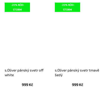
-20% KÓD:
-20% KÓD:
STORM
STORM
s.Oliver pánský svetr off
s.Oliver pánský svetr tmavě
white
šedý
999 Kč
999 Kč