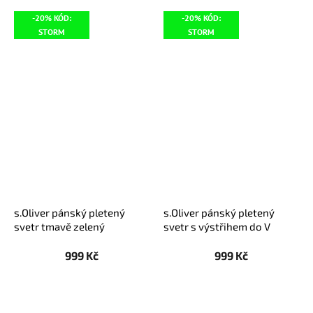
-20% KÓD:
-20% KÓD:
STORM
STORM
s.Oliver pánský pletený
s.Oliver pánský pletený
svetr tmavě zelený
svetr s výstřihem do V
světle zelený
999 Kč
999 Kč