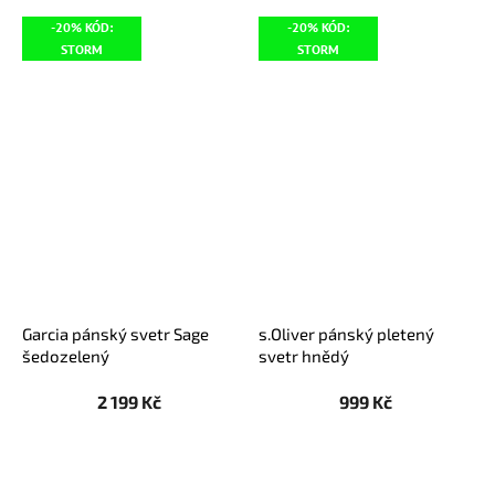
-20% KÓD:
-20% KÓD:
STORM
STORM
Garcia pánský svetr Sage
s.Oliver pánský pletený
šedozelený
svetr hnědý
2 199 Kč
999 Kč