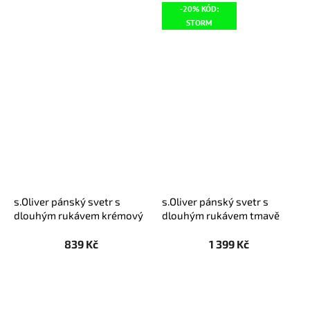
-20% KÓD:
STORM
s.Oliver pánský svetr s
s.Oliver pánský svetr s
dlouhým rukávem krémový
dlouhým rukávem tmavě
modrý
839 Kč
1 399 Kč