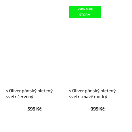
-20% KÓD:
STORM
s.Oliver pánský pletený
s.Oliver pánský pletený
svetr červený
svetr tmavě modrý
599 Kč
999 Kč