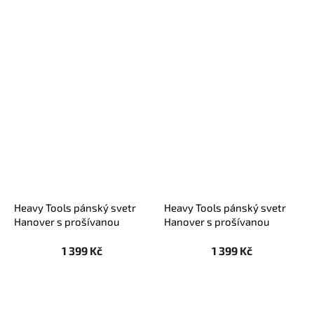
Heavy Tools pánský svetr
Heavy Tools pánský svetr
Hanover s prošívanou
Hanover s prošívanou
přední částí černý
přední částí zelený
1 399 Kč
1 399 Kč