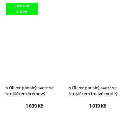
-20% KÓD:
STORM
s.Oliver pánský svetr se
s.Oliver pánský svetr se
stojáčkem krémový
stojáčkem tmavě modrý
1 699 Kč
1 019 Kč