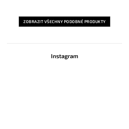
ZOBRAZIT VŠECHNY PODOBNÉ PRODUKTY
Z
á
Instagram
p
a
t
í