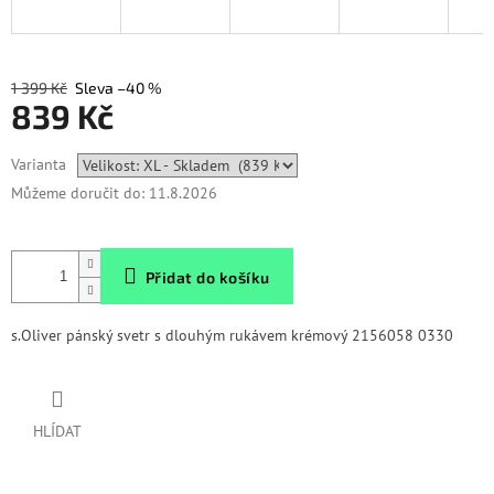
1 399 Kč
–40 %
839 Kč
Měrná
Varianta
cena:
Můžeme doručit do:
11.8.2026
Přidat do košíku
s.Oliver pánský svetr s dlouhým rukávem krémový 2156058 0330
HLÍDAT