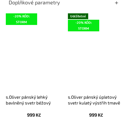
Doplňkové parametry
-20% KÓD:
Udržitelné
STORM
-20% KÓD:
STORM
s.Oliver pánský lehký
s.Oliver pánský úpletový
bavlněný svetr béžový
svetr kulatý výstřih tmavě
zelený
999 Kč
999 Kč