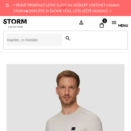
Přejít
🔅PRÁVĚ PROBÍHAJÍ LETNÍ SLEVY NA VEŠKERÝ SORTIMET s kódem:
CZK
na
STORM🔥DOPLŇTE SI ŠATNÍK VČAS, LÉTO JEŠTĚ NEKONCÍ 🔅
obsah
NÁKUPNÍ
KOŠÍK