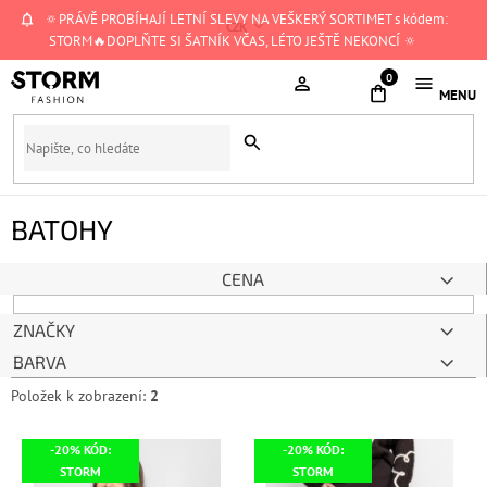
Přejít
🔅PRÁVĚ PROBÍHAJÍ LETNÍ SLEVY NA VEŠKERÝ SORTIMET s kódem:
CZK
na
STORM🔥DOPLŇTE SI ŠATNÍK VČAS, LÉTO JEŠTĚ NEKONCÍ 🔅
obsah
NÁKUPNÍ
KOŠÍK
BATOHY
CENA
ZNAČKY
BARVA
Položek k zobrazení:
2
V
-20% KÓD:
-20% KÓD:
ý
STORM
STORM
p