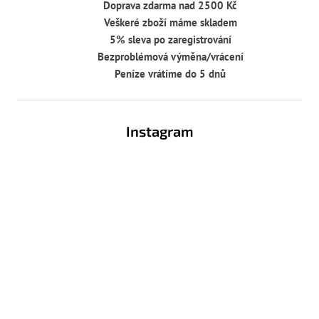
Doprava zdarma nad 2500 Kč
d
Veškeré zboží máme skladem
a
c
5% sleva po zaregistrování
í
Bezproblémová výměna/vrácení
p
Peníze vrátíme do 5 dnů
r
v
Z
k
y
á
Instagram
v
p
ý
a
p
t
i
í
s
u