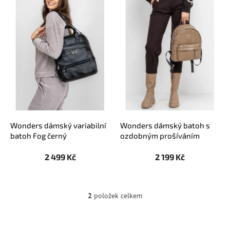
i
s
p
r
o
d
u
k
t
ů
Wonders dámský variabilní
Wonders dámský batoh s
batoh Fog černý
ozdobným prošíváním
hnědý
2 499 Kč
2 199 Kč
2
položek celkem
O
v
l
á