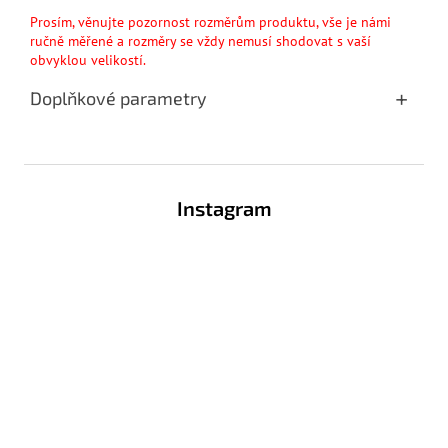
Prosím, věnujte pozornost rozměrům produktu, vše je námi
ručně měřené a rozměry se vždy nemusí shodovat s vaší
obvyklou velikostí.
Doplňkové parametry
Z
á
Instagram
p
a
t
í