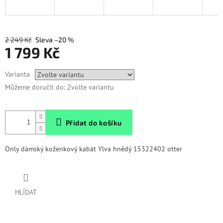
2 249 Kč
–20 %
1 799 Kč
Měrná
Varianta
cena:
Můžeme doručit do:
Zvolte variantu
Přidat do košíku
Only dámský koženkový kabát Ylva hnědý 15322402 otter
HLÍDAT