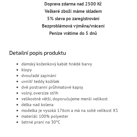
Doprava zdarma nad 2500 Kč
Veškeré zboží máme skladem
5% sleva po zaregistrování
Bezproblémová výměna/vrácení
Peníze vrátíme do 5 dnů
Detailní popis produktu
dámský koženkový kabát hnědé barvy
klopy
dvouřadé zapínání
uvnitř teddy kožíšek
dvě postranní průhmatové kapsy
volný, oversize střih
velikostně větší, doporučujeme menší velikost
délka nad kolena
modelka je vysoká 176cm a má na sobě velikost XS
materiál: 100% polyester
šetrné praní na 30°C