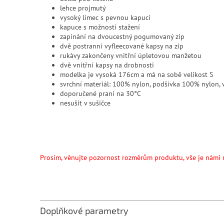
lehce projmutý
vysoký límec s pevnou kapucí
kapuce s možností stažení
zapínání na dvoucestný pogumovaný zip
dvě postranní vyfleecované kapsy na zip
rukávy zakončeny vnitřní úpletovou manžetou
dvě vnitřní kapsy na drobnosti
modelka je vysoká 176cm a má na sobě velikost S
svrchní materiál: 100% nylon, podšívka 100% nylon,
doporučené praní na 30°C
nesušit v sušičce
Prosím, věnujte pozornost rozměrům produktu, vše je námi 
Doplňkové parametry