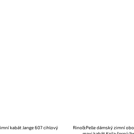
imní kabát Jange 607 cihlový
Rino&Pelle dámský zimní ob
maxi kabát Keila černý/