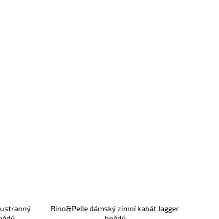
oustranný
Rino&Pelle dámský zimní kabát Jagger
hnědý
hnědý