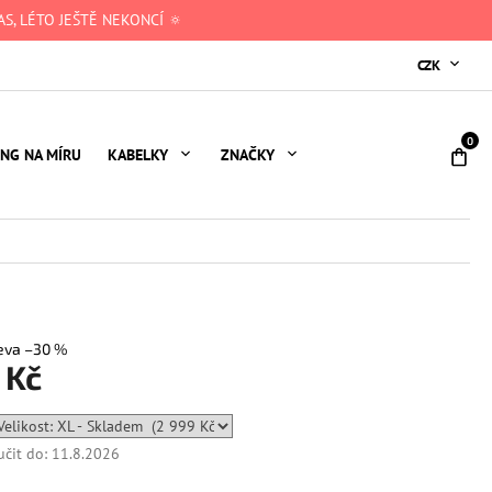
S, LÉTO JEŠTĚ NEKONCÍ 🔅
CZK
NÁ
ING NA MÍRU
KABELKY
ZNAČKY
KO
–30 %
 Kč
čit do:
11.8.2026