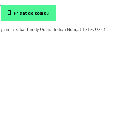
Přidat do košíku
ý zimní kabát hnědý Odana Indian Nougat 1212CO243