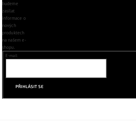
budeme
zasílat
informace o
nových
produktech
na našem e-
shopu.
E-mail
PŘIHLÁSIT SE