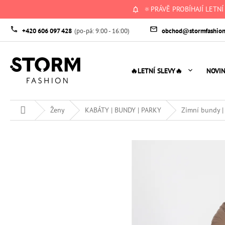
Přejít
🔅PRÁVĚ PROBÍHAJÍ LETNÍ
na
obsah
+420 606 097 428
obchod@stormfashion
🔥LETNÍ SLEVY🔥
NOVI
Domů
Ženy
KABÁTY | BUNDY | PARKY
Zimní bundy |