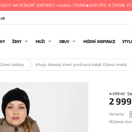
 SLEVY NA VEŠKERÝ SORTIMET s kódem: STORM🔥DOPLŇTE SI ŠATNÍK VČA
.cz
NKY
ŽENY
MUŽI
OBUV
MÓDNÍ INSPIRACE
STYL
 Zimní kabáty
Khujo dámský zimní prošívaný kabát Odana hnědý
4 299 Kč
2 999
Měrná
Varianta
cena:
Můžeme doru