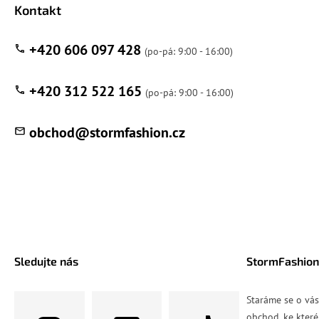
Kontakt
+420 606 097 428
+420 312 522 165
obchod
@
stormfashion.cz
Sledujte nás
StormFashion
Staráme se o vá
obchod, ke které