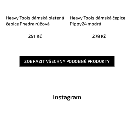
Heavy Tools dámská pletená
Heavy Tools dámská čepice
čepice Phedra růžová
Pippy24 modrá
251 Kč
279 Kč
ZOBRAZIT VŠECHNY PODOBNÉ PRODUKTY
Z
á
Instagram
p
a
t
í