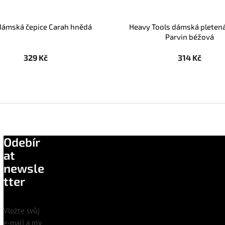
dámská čepice Carah hnědá
Heavy Tools dámská pletená
Parvin béžová
329 Kč
314 Kč
Odebír
at
newsle
tter
Vložte svůj
e-mail a my