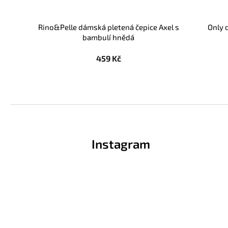
Rino&Pelle dámská pletená čepice Axel s
Only 
bambulí hnědá
459 Kč
Z
á
p
Instagram
a
t
í