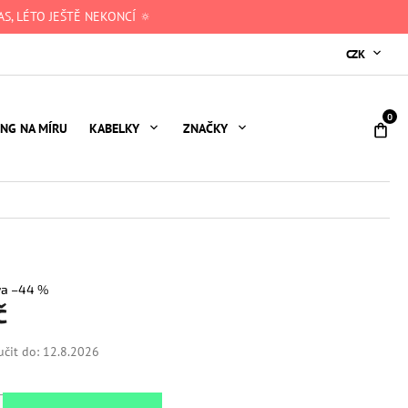
S, LÉTO JEŠTĚ NEKONCÍ 🔅
CZK
NÁ
ING NA MÍRU
KABELKY
ZNAČKY
KO
–44 %
č
čit do:
12.8.2026