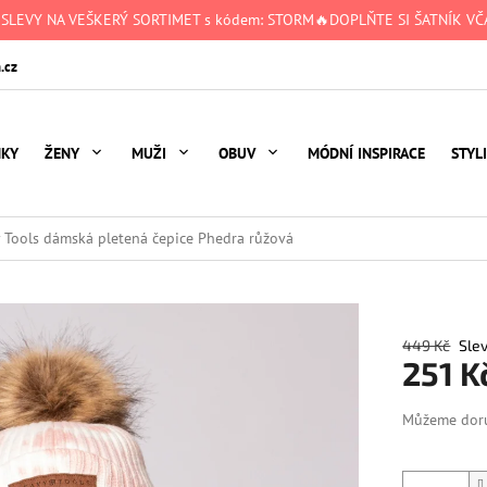
 SLEVY NA VEŠKERÝ SORTIMET s kódem: STORM🔥DOPLŇTE SI ŠATNÍK VČA
.cz
NKY
ŽENY
MUŽI
OBUV
MÓDNÍ INSPIRACE
STYL
 Tools dámská pletená čepice Phedra růžová
449 Kč
251 K
Měrná
Můžeme doru
cena: