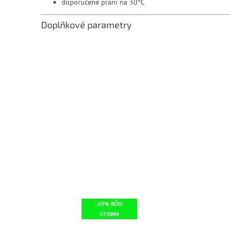
doporučené praní na 30°C
Doplňkové parametry
-20% KÓD:
STORM