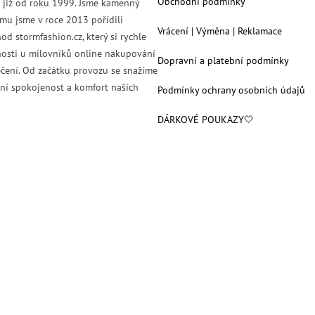
Obchodní podmínky
s již od roku 1999. Jsme kamenný
mu jsme v roce 2013 pořídili
Vrácení | Výměna | Reklamace
od stormfashion.cz, který si rychle
nosti u milovníků online nakupování
Dopravní a platební podmínky
čení. Od začátku provozu se snažíme
ní spokojenost a komfort našich
Podmínky ochrany osobních údajů
DÁRKOVÉ POUKAZY🤍