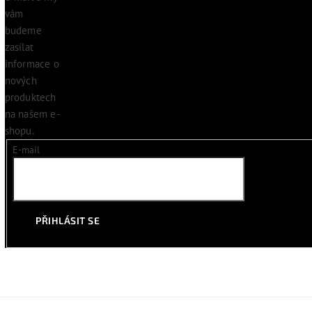
vám
budeme
zasílat
informace o
nových
produktech
na našem e-
shopu.
E-mail
PŘIHLÁSIT SE