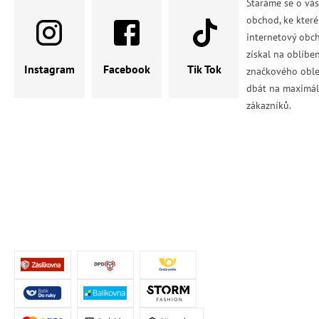
Staráme se o vá
obchod, ke které
internetový obch
získal na oblíbe
Instagram
Facebook
Tik Tok
značkového oble
dbát na maximál
zákazníků.