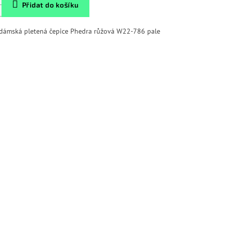
Přidat do košíku
 dámská pletená čepice Phedra růžová W22-786 pale