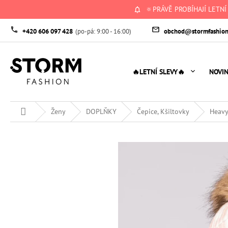
Přejít
🔅PRÁVĚ PROBÍHAJÍ LETNÍ
na
obsah
+420 606 097 428
obchod@stormfashion
🔥LETNÍ SLEVY🔥
NOVI
Domů
Ženy
DOPLŇKY
Čepice, Kšiltovky
Heavy