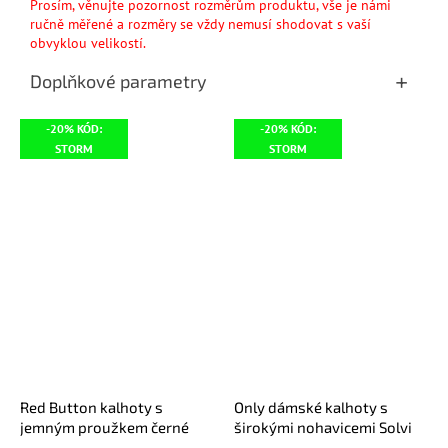
Prosím, věnujte pozornost rozměrům produktu, vše je námi
ručně měřené a rozměry se vždy nemusí shodovat s vaší
obvyklou velikostí.
Doplňkové parametry
-20% KÓD:
-20% KÓD:
STORM
STORM
Red Button kalhoty s
Only dámské kalhoty s
jemným proužkem černé
širokými nohavicemi Solvi
světle hnědé