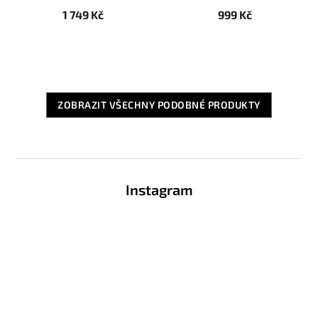
1 749 Kč
999 Kč
ZOBRAZIT VŠECHNY PODOBNÉ PRODUKTY
Z
á
Instagram
p
a
t
í