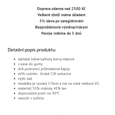
Doprava zdarma nad 2500 Kč
Veškeré zboží máme skladem
5% sleva po zaregistrování
Bezproblémová výměna/vrácení
Peníze vrátíme do 5 dnů
Detailní popis produktu
dámské lněné kalhoty barvy mátové
v pase do gumy
dvě postranní průhmatové kapsy
střih culotte - široké 7/8 nohavice
vyšší sed
modelka je vysoká 176cm a má na sobě velikost XS
materiál: 55
% viskóza, 45% len
doporučené praní na 30°C
nesušit v sušičce