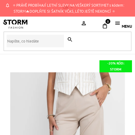
Přejít
🔅PRÁVĚ PROBÍHAJÍ LETNÍ SLEVY NA VEŠKERÝ SORTIMET s kódem:
CZK
na
STORM🔥DOPLŇTE SI ŠATNÍK VČAS, LÉTO JEŠTĚ NEKONCÍ 🔅
obsah
NÁKUPNÍ
KOŠÍK
-20% KÓD:
STORM