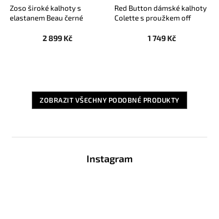
Zoso široké kalhoty s
Red Button dámské kalhoty
elastanem Beau černé
Colette s proužkem off
white/modré
2 899 Kč
1 749 Kč
ZOBRAZIT VŠECHNY PODOBNÉ PRODUKTY
Z
á
Instagram
p
a
t
í