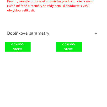
Prosím, věnujte pozornost rozměrům produktu, vše je námi
ručně měřené a rozměry se vždy nemusí shodovat s vaší
obvyklou velikostí.
Doplňkové parametry
-20% KÓD:
-20% KÓD:
STORM
STORM