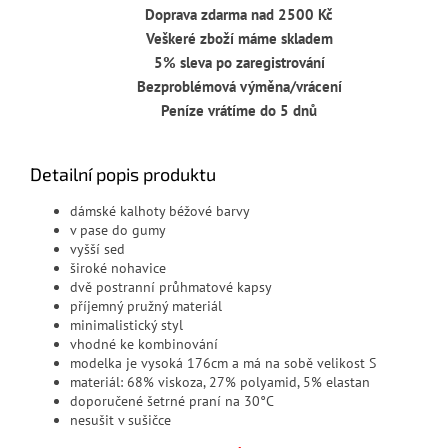
Doprava zdarma nad 2500 Kč
Veškeré zboží máme skladem
5% sleva po zaregistrování
Bezproblémová výměna/vrácení
Peníze vrátíme do 5 dnů
Detailní popis produktu
dámské kalhoty béžové barvy
v pase do gumy
vyšší sed
široké nohavice
dvě postranní průhmatové kapsy
příjemný pružný materiál
minimalistický styl
vhodné ke kombinování
modelka je vysoká 176cm a má na sobě velikost S
materiál: 68% viskoza, 27% polyamid, 5% elastan
doporučené šetrné praní na 30°C
nesušit v sušičce