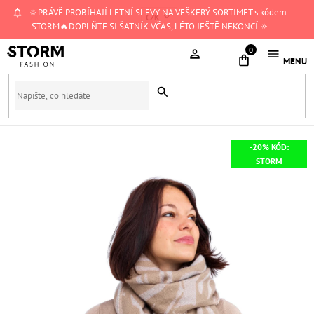
Přejít
🔅PRÁVĚ PROBÍHAJÍ LETNÍ SLEVY NA VEŠKERÝ SORTIMET s kódem:
CZK
na
STORM🔥DOPLŇTE SI ŠATNÍK VČAS, LÉTO JEŠTĚ NEKONCÍ 🔅
obsah
NÁKUPNÍ
KOŠÍK
-20% KÓD:
STORM