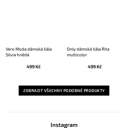
Vero Moda dámská šála
Only dámská šála Rita
Silvia hnědá
multicolor
499 Kč
499 Kč
ZOBRAZIT VŠECHNY PODOBNÉ PRODUKTY
Z
á
Instagram
p