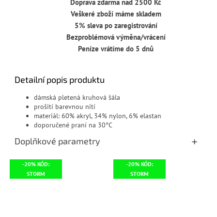
Doprava zdarma nad 2500 Kč
Veškeré zboží máme skladem
5% sleva po zaregistrování
Bezproblémová výměna/vrácení
Peníze vrátíme do 5 dnů
Detailní popis produktu
dámská pletená kruhová šála
prošití barevnou nití
materiál:
60% akryl, 34% nylon, 6% elastan
doporučené praní na 30°C
Doplňkové parametry
-20% KÓD:
-20% KÓD:
STORM
STORM