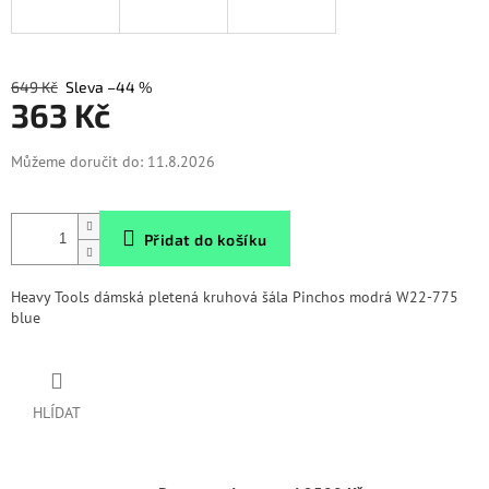
649 Kč
–44 %
363 Kč
Měrná
Můžeme doručit do:
11.8.2026
cena:
Přidat do košíku
Heavy Tools dámská pletená kruhová šála Pinchos modrá W22-775
blue
HLÍDAT