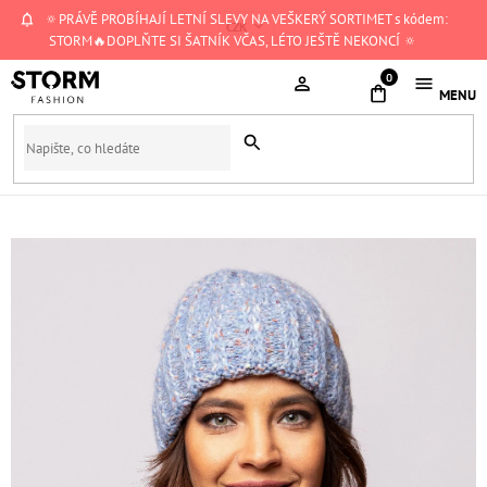
Přejít
🔅PRÁVĚ PROBÍHAJÍ LETNÍ SLEVY NA VEŠKERÝ SORTIMET s kódem:
CZK
na
STORM🔥DOPLŇTE SI ŠATNÍK VČAS, LÉTO JEŠTĚ NEKONCÍ 🔅
obsah
NÁKUPNÍ
KOŠÍK