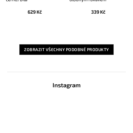
starorůžová
629 Kč
339 Kč
ZOBRAZIT VŠECHNY PODOBNÉ PRODUKTY
Z
á
Instagram
p
a
t
í