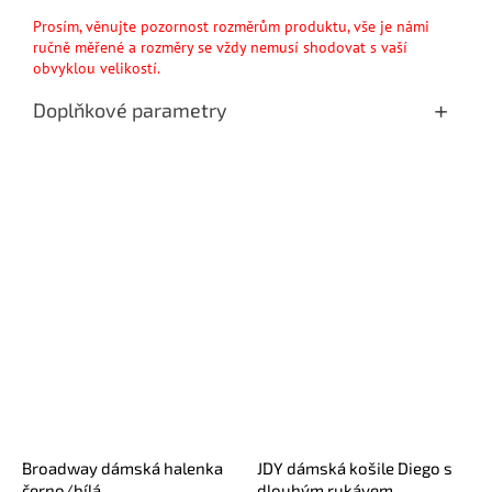
Prosím, věnujte pozornost rozměrům produktu, vše je námi
ručně měřené a rozměry se vždy nemusí shodovat s vaší
obvyklou velikostí.
Doplňkové parametry
Broadway dámská halenka
JDY dámská košile Diego s
černo/bílá
dlouhým rukávem