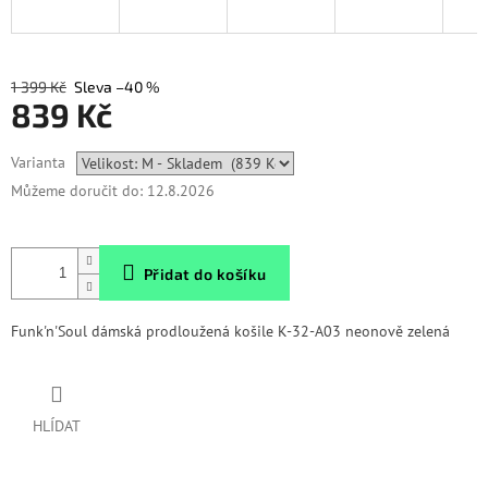
1 399 Kč
–40 %
839 Kč
Měrná
Varianta
cena:
Můžeme doručit do:
12.8.2026
Přidat do košíku
Funk'n'Soul dámská prodloužená košile K-32-A03 neonově zelená
HLÍDAT