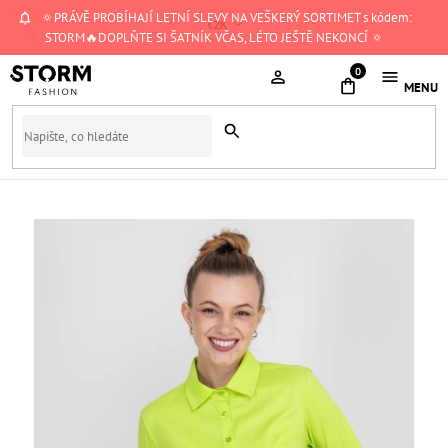
Přejít
🔅PRÁVĚ PROBÍHAJÍ LETNÍ SLEVY NA VEŠKERÝ SORTIMET s kódem:
CZK
na
STORM🔥DOPLŇTE SI ŠATNÍK VČAS, LÉTO JEŠTĚ NEKONCÍ 🔅
obsah
NÁKUPNÍ
KOŠÍK