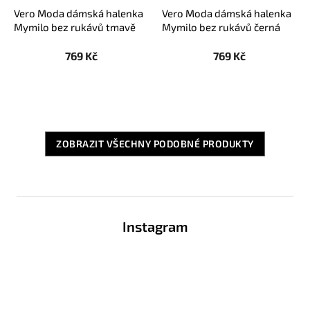
Vero Moda dámská halenka
Vero Moda dámská halenka
Mymilo bez rukávů tmavě
Mymilo bez rukávů černá
modrá
769 Kč
769 Kč
ZOBRAZIT VŠECHNY PODOBNÉ PRODUKTY
Z
á
Instagram
p
a
t
í