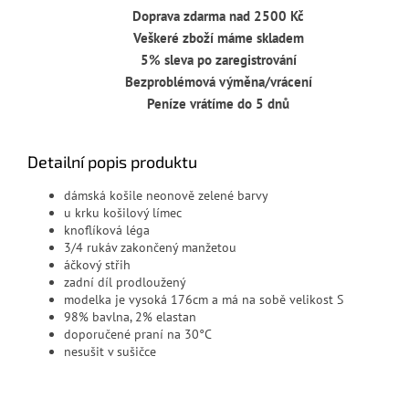
Doprava zdarma nad 2500 Kč
Veškeré zboží máme skladem
5% sleva po zaregistrování
Bezproblémová výměna/vrácení
Peníze vrátíme do 5 dnů
Detailní popis produktu
dámská košile neonově zelené barvy
u krku košilový límec
knoflíková léga
3/4 rukáv zakončený manžetou
áčkový střih
zadní díl prodloužený
modelka je vysoká 176cm a má na sobě velikost S
98% bavlna, 2% elastan
doporučené praní na 30°C
nesušit v sušičce