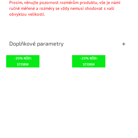
Prosím, věnujte pozornost rozměrům produktu, vše je námi
ručně měřené a rozměry se vždy nemusí shodovat s vaší
obvyklou velikostí.
Doplňkové parametry
-20% KÓD:
-20% KÓD:
STORM
STORM