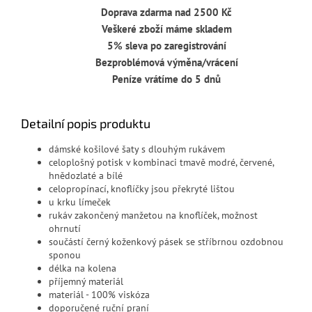
Doprava zdarma nad 2500 Kč
Veškeré zboží máme skladem
5% sleva po zaregistrování
Bezproblémová výměna/vrácení
Peníze vrátíme do 5 dnů
Detailní popis produktu
dámské košilové šaty s dlouhým rukávem
celoplošný potisk v kombinaci tmavě modré, červené,
hnědozlaté a bílé
celopropínací, knoflíčky jsou překryté lištou
u krku límeček
rukáv zakončený manžetou na knoflíček, možnost
ohrnutí
součástí černý koženkový pásek se stříbrnou ozdobnou
sponou
délka na kolena
příjemný materiál
materiál - 100% viskóza
doporučené ruční praní