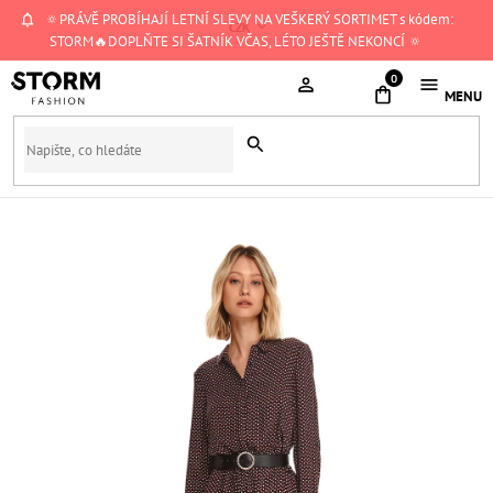
Přejít
🔅PRÁVĚ PROBÍHAJÍ LETNÍ SLEVY NA VEŠKERÝ SORTIMET s kódem:
CZK
na
STORM🔥DOPLŇTE SI ŠATNÍK VČAS, LÉTO JEŠTĚ NEKONCÍ 🔅
obsah
NÁKUPNÍ
KOŠÍK