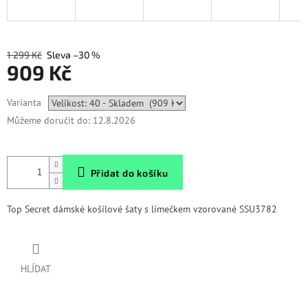
1 299 Kč
–30 %
909 Kč
Měrná
Varianta
cena:
Můžeme doručit do:
12.8.2026
Přidat do košíku
Top Secret dámské košilové šaty s límečkem vzorované SSU3782
HLÍDAT