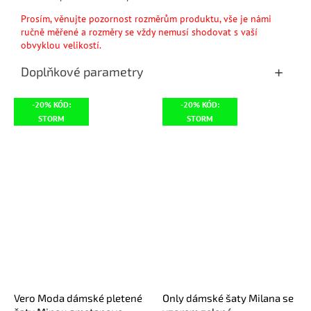
Prosím, věnujte pozornost rozměrům produktu, vše je námi
ručně měřené a rozměry se vždy nemusí shodovat s vaší
obvyklou velikostí.
Doplňkové parametry
-20% KÓD:
-20% KÓD:
STORM
STORM
Vero Moda dámské pletené
Only dámské šaty Milana se