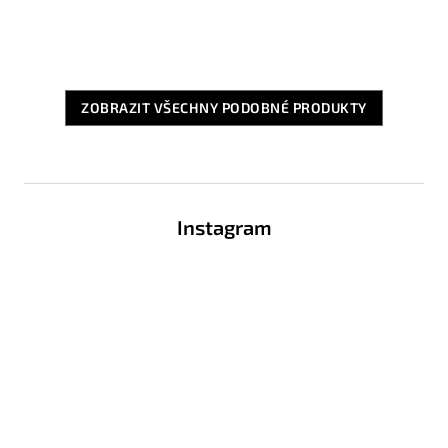
ZOBRAZIT VŠECHNY PODOBNÉ PRODUKTY
Z
á
Instagram
p
a
t
í