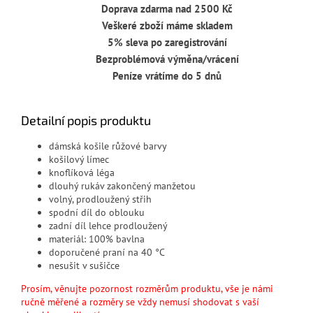
Doprava zdarma nad 2500 Kč
Veškeré zboží máme skladem
5% sleva po zaregistrování
Bezproblémová výměna/vrácení
Peníze vrátíme do 5 dnů
Detailní popis produktu
dámská košile růžové barvy
košilový límec
knoflíková léga
dlouhý rukáv zakončený manžetou
volný, prodloužený střih
spodní díl do oblouku
zadní díl lehce prodloužený
materiál:
100% bavlna
doporučené praní na 40 °C
nesušit v sušičce
Prosím, věnujte pozornost rozměrům produktu, vše je námi
ručně měřené a rozměry se vždy nemusí shodovat s vaší