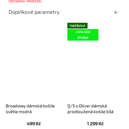
obvyklou velikostí.
Doplňkové parametry
Udržitelné
-20% KÓD:
STORM
Broadway dámská košile
Q/S s.Oliver dámská
světle modrá
prodloužená košile bílá
499 Kč
1 299 Kč