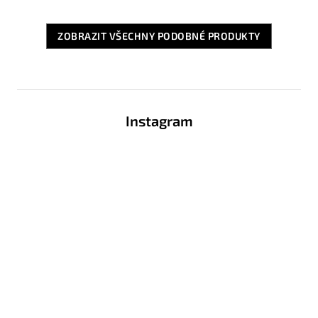
ZOBRAZIT VŠECHNY PODOBNÉ PRODUKTY
Z
á
Instagram
p
a
t
í