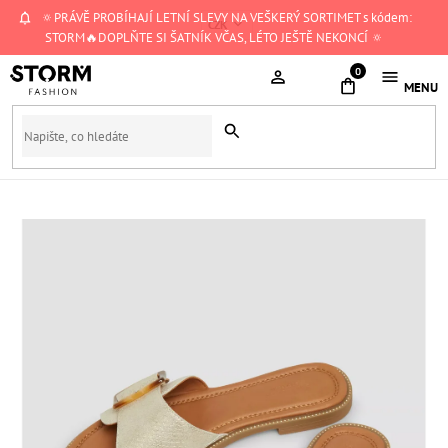
Přejít
🔅PRÁVĚ PROBÍHAJÍ LETNÍ SLEVY NA VEŠKERÝ SORTIMET s kódem:
CZK
na
STORM🔥DOPLŇTE SI ŠATNÍK VČAS, LÉTO JEŠTĚ NEKONCÍ 🔅
obsah
NÁKUPNÍ
KOŠÍK