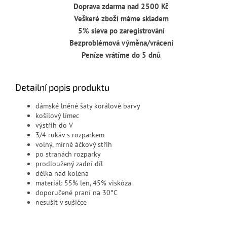
Doprava zdarma nad 2500 Kč
Veškeré zboží máme skladem
5% sleva po zaregistrování
Bezproblémová výměna/vrácení
Peníze vrátíme do 5 dnů
Detailní popis produktu
dámské lněné šaty korálové barvy
košilový límec
výstřih do V
3/4 rukáv s rozparkem
volný, mírně áčkový střih
po stranách rozparky
prodloužený zadní díl
délka nad kolena
materiál: 55% len, 45% viskóza
doporučené praní na 30°C
nesušit v sušičce