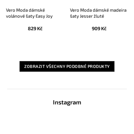
Vero Moda dámské
Vero Moda dámské madeira
volánové šaty Easy Joy
šaty Jesser žluté
zelenkavé
829 Kč
909 Kč
ZOBRAZIT VŠECHNY PODOBNÉ PRODUKTY
Z
á
Instagram
p
a
t
í