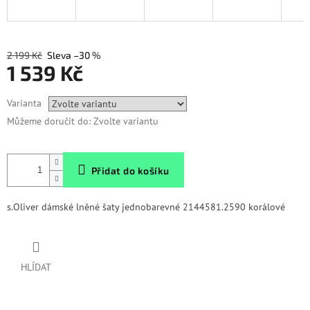
2 199 Kč
–30 %
1 539 Kč
Měrná
Varianta
cena:
Můžeme doručit do:
Zvolte variantu
Přidat do košíku
s.Oliver dámské lněné šaty jednobarevné 2144581.2590 korálové
HLÍDAT