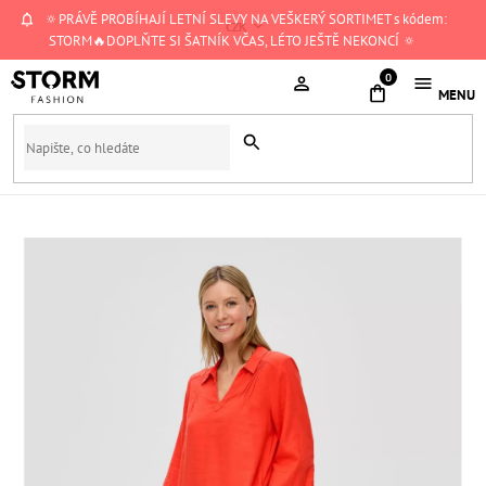
Přejít
🔅PRÁVĚ PROBÍHAJÍ LETNÍ SLEVY NA VEŠKERÝ SORTIMET s kódem:
CZK
na
STORM🔥DOPLŇTE SI ŠATNÍK VČAS, LÉTO JEŠTĚ NEKONCÍ 🔅
obsah
NÁKUPNÍ
KOŠÍK