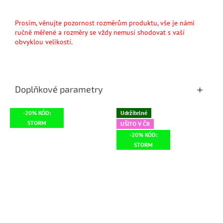
Prosím, věnujte pozornost rozměrům produktu, vše je námi
ručně měřené a rozměry se vždy nemusí shodovat s vaší
obvyklou velikostí.
Doplňkové parametry
-20% KÓD:
Udržitelné
STORM
UŠITO V ČR
-20% KÓD:
STORM