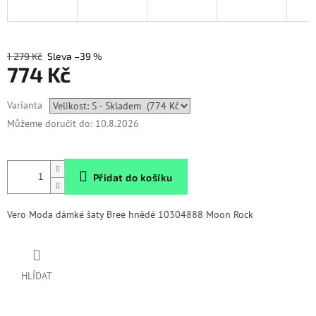
1 279 Kč
–39 %
774 Kč
Měrná
Varianta
cena:
Můžeme doručit do:
10.8.2026
Přidat do košíku
Vero Moda dámké šaty Bree hnědé 10304888 Moon Rock
HLÍDAT