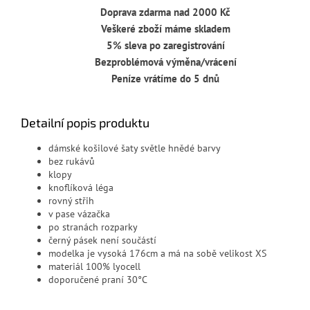
Doprava zdarma nad 2000 Kč
Veškeré zboží máme skladem
5% sleva po zaregistrování
Bezproblémová výměna/vrácení
Peníze vrátíme do 5 dnů
Detailní popis produktu
dámské košilové šaty světle hnědé barvy
bez rukávů
klopy
knoflíková léga
rovný střih
v pase vázačka
po stranách rozparky
černý pásek není součástí
modelka je vysoká 176cm a má na sobě velikost XS
materiál 100% lyocell
doporučené praní 30°C