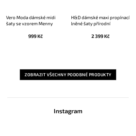
Vero Moda dámské midi
H&D dámské maxi propínací
šaty se vzorem Menny
lněné šaty přírodní
světle zelené
999 Kč
2 399 Kč
ZOBRAZIT VŠECHNY PODOBNÉ PRODUKTY
Z
á
Instagram
p
a
t
í