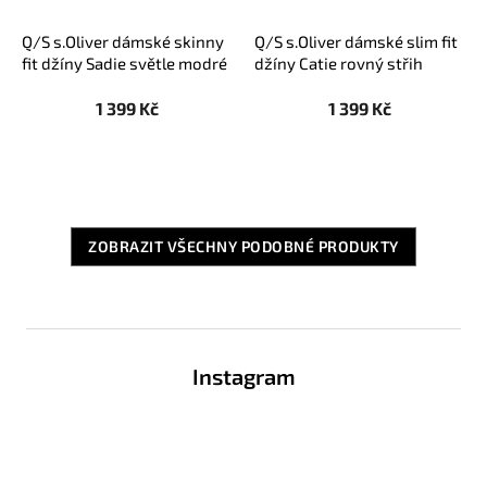
Q/S s.Oliver dámské skinny
Q/S s.Oliver dámské slim fit
fit džíny Sadie světle modré
džíny Catie rovný střih
černé
1 399 Kč
1 399 Kč
ZOBRAZIT VŠECHNY PODOBNÉ PRODUKTY
Z
á
Instagram
p
a
t
í