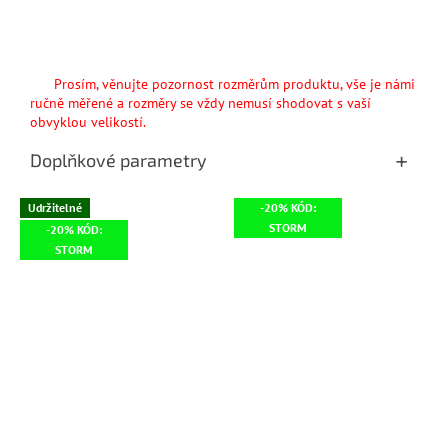
Prosím, věnujte pozornost rozměrům produktu, vše je námi
ručně měřené a rozměry se vždy nemusí shodovat s vaší
obvyklou velikostí.
Doplňkové parametry
Udržitelné
-20% KÓD:
STORM
-20% KÓD:
STORM