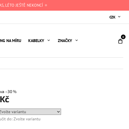
S, LÉTO JEŠTĚ NEKONCÍ 🔅
CZK
NÁ
ING NA MÍRU
KABELKY
ZNAČKY
KO
–30 %
 Kč
čit do:
Zvolte variantu