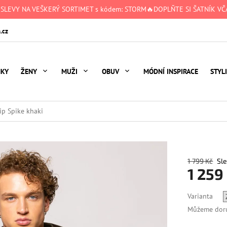
 SLEVY NA VEŠKERÝ SORTIMET s kódem: STORM🔥DOPLŇTE SI ŠATNÍK VČA
.cz
NKY
ŽENY
MUŽI
OBUV
MÓDNÍ INSPIRACE
STYL
ip Spike khaki
1 799 Kč
1 259
Měrná
Varianta
cena:
Můžeme doru