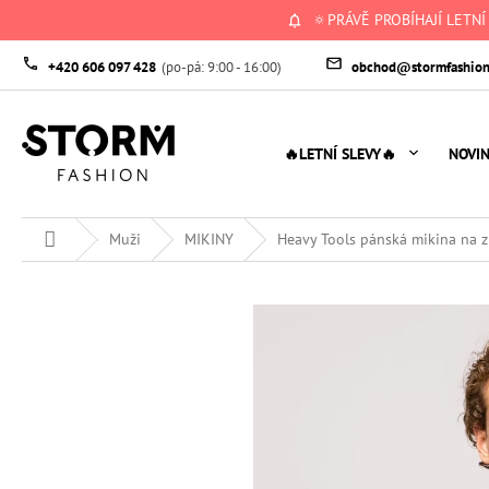
Přejít
🔅PRÁVĚ PROBÍHAJÍ LETNÍ
na
obsah
+420 606 097 428
obchod@stormfashion
🔥LETNÍ SLEVY🔥
NOVI
Domů
Muži
MIKINY
Heavy Tools pánská mikina na z