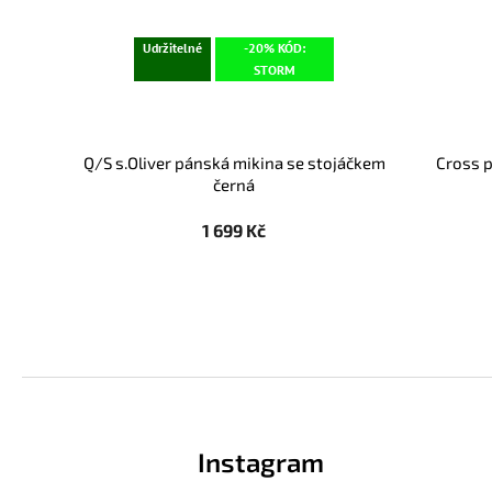
Udržitelné
-20% KÓD:
STORM
Q/S s.Oliver pánská mikina se stojáčkem
Cross p
černá
1 699 Kč
Z
á
p
Instagram
a
t