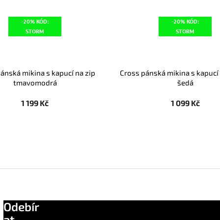
-20% KÓD:
-20% KÓD:
STORM
STORM
ánská mikina s kapucí na zip
Cross pánská mikina s kapucí
tmavomodrá
šedá
1 199 Kč
1 099 Kč
Odebír
at