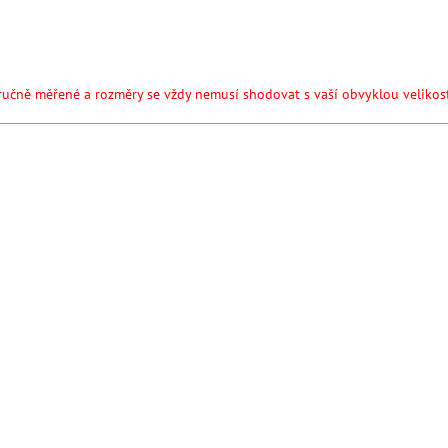
čené pran
ručně měřené a rozměry se vždy nemusí shodovat s vaší obvyklou velikost