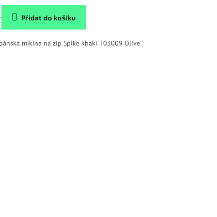
Přidat do košíku
pánská mikina na zip Spike khaki T03009 Olive