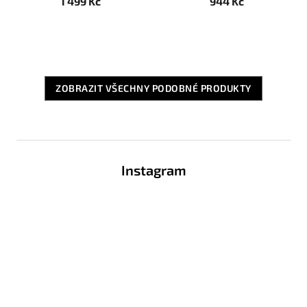
1 499 Kč
944 Kč
ZOBRAZIT VŠECHNY PODOBNÉ PRODUKTY
Z
á
Instagram
p
a
t
í