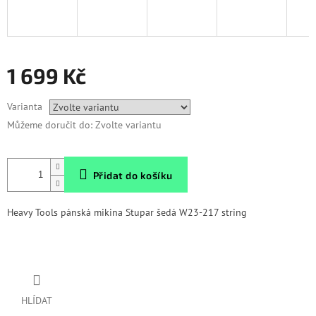
1 699 Kč
Měrná
Varianta
cena:
Můžeme doručit do:
Zvolte variantu
Přidat do košíku
Heavy Tools pánská mikina Stupar šedá W23-217 string
HLÍDAT