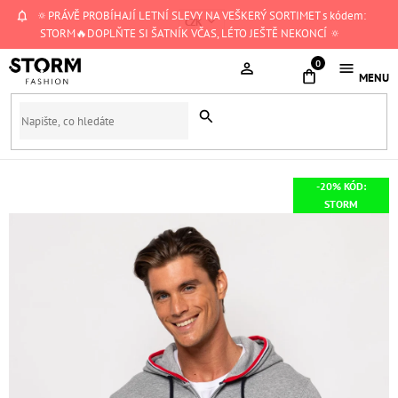
Přejít
🔅PRÁVĚ PROBÍHAJÍ LETNÍ SLEVY NA VEŠKERÝ SORTIMET s kódem:
CZK
na
STORM🔥DOPLŇTE SI ŠATNÍK VČAS, LÉTO JEŠTĚ NEKONCÍ 🔅
obsah
NÁKUPNÍ
KOŠÍK
-20% KÓD:
STORM