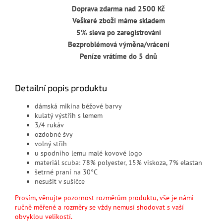
Doprava zdarma nad 2500 Kč
Veškeré zboží máme skladem
5% sleva po zaregistrování
Bezproblémová výměna/vrácení
Peníze vrátíme do 5 dnů
Detailní popis produktu
dámská mikina béžové barvy
kulatý výstřih s lemem
3/4 rukáv
ozdobné švy
volný střih
u spodního lemu malé kovové logo
materiál scuba: 78% polyester, 15% viskoza, 7% elastan
šetrné praní na 30°C
nesušit v sušičce
Prosím, věnujte pozornost rozměrům produktu, vše je námi
ručně měřené a rozměry se vždy nemusí shodovat s vaší
obvyklou velikostí.