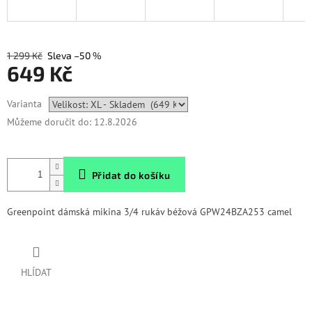
1 299 Kč
–50 %
649 Kč
Měrná
Varianta
cena:
Můžeme doručit do:
12.8.2026
Přidat do košíku
Greenpoint dámská mikina 3/4 rukáv béžová GPW24BZA253 camel
HLÍDAT