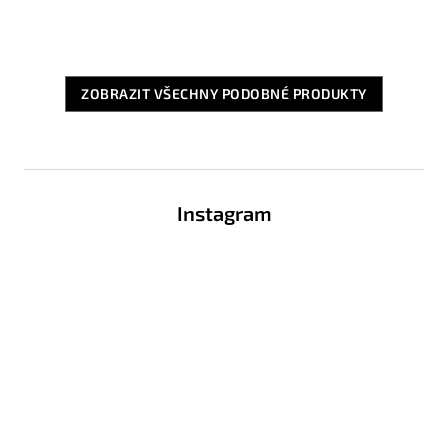
ZOBRAZIT VŠECHNY PODOBNÉ PRODUKTY
Z
á
Instagram
p
a
t
í