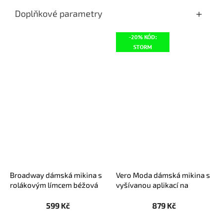
Doplňkové parametry
-20% KÓD:
STORM
Broadway dámská mikina s
Vero Moda dámská mikina s
rolákovým límcem béžová
vyšívanou aplikací na
rukávu Velo krémová
599 Kč
879 Kč