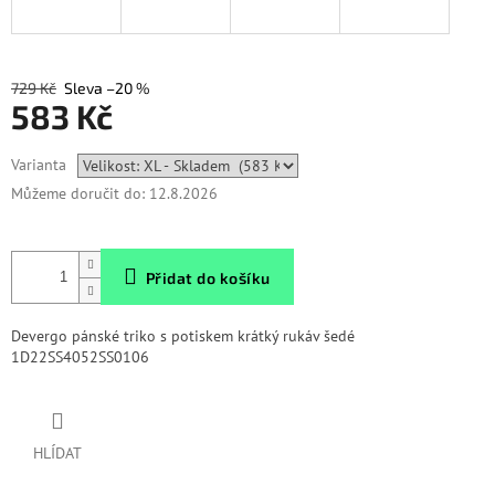
729 Kč
–20 %
583 Kč
Měrná
Varianta
cena:
Můžeme doručit do:
12.8.2026
Přidat do košíku
Devergo pánské triko s potiskem krátký rukáv šedé
1D22SS4052SS0106
HLÍDAT