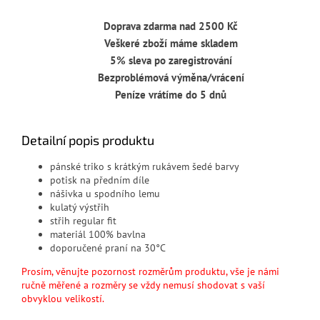
Doprava zdarma nad 2500 Kč
Veškeré zboží máme skladem
5% sleva po zaregistrování
Bezproblémová výměna/vrácení
Peníze vrátíme do 5 dnů
Detailní popis produktu
pánské triko s krátkým rukávem šedé barvy
potisk na předním díle
nášivka u spodního lemu
kulatý výstřih
střih regular fit
materiál 100
% bavlna
doporučené praní na 30°C
Prosím, věnujte pozornost rozměrům produktu, vše je námi
ručně měřené a rozměry se vždy nemusí shodovat s vaší
obvyklou velikostí.