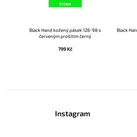
STORM
Black Hand kožený pásek 128-98 s
Black Ha
červeným prošitím černý
799 Kč
Z
á
p
Instagram
a
t
í