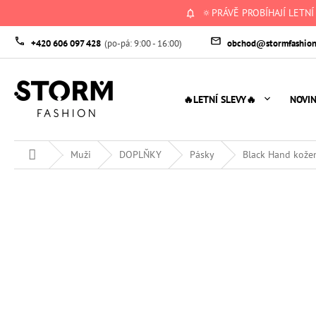
Přejít
🔅PRÁVĚ PROBÍHAJÍ LETNÍ
na
obsah
+420 606 097 428
obchod@stormfashion
🔥LETNÍ SLEVY🔥
NOVI
Domů
Muži
DOPLŇKY
Pásky
Black Hand kože