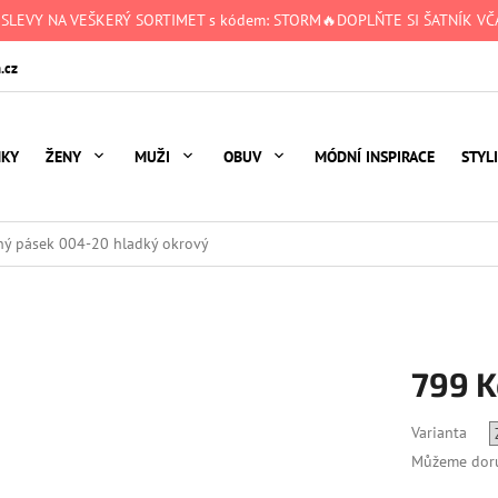
 SLEVY NA VEŠKERÝ SORTIMET s kódem: STORM🔥DOPLŇTE SI ŠATNÍK VČA
.cz
NKY
ŽENY
MUŽI
OBUV
MÓDNÍ INSPIRACE
STYL
ný pásek 004-20 hladký okrový
799 K
Měrná
Varianta
cena:
Můžeme doru