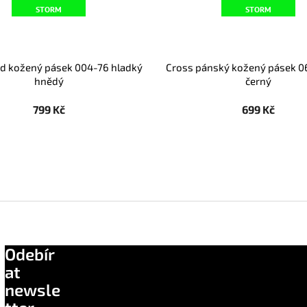
STORM
STORM
nd kožený pásek 004-76 hladký
Cross pánský kožený pásek 
hnědý
černý
799 Kč
699 Kč
Odebír
at
newsle