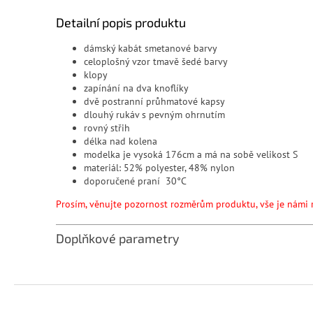
Detailní popis produktu
dámský kabát smetanové barvy
celoplošný vzor tmavě šedé barvy
klopy
zapínání na dva knoflíky
dvě postranní průhmatové kapsy
dlouhý rukáv s pevným ohrnutím
rovný střih
délka nad kolena
modelka je vysoká 176cm a má na sobě velikost S
materiál: 52% polyester, 48% nylon
doporu
Prosím, věnujte pozornost rozměrům produktu, vše je námi 
Doplňkové parametry
Z
á