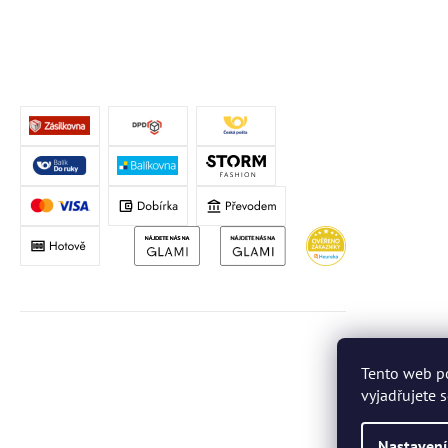
Tento web p
vyjadřujete 
Nastavení