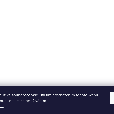
oužívá soubory cookie. Dalším procházením tohoto webu
souhlas s jejich používáním.
Copyright 2026
STORMfashion
. Všechna práva vyhrazena.
Vytvořil Shoptet