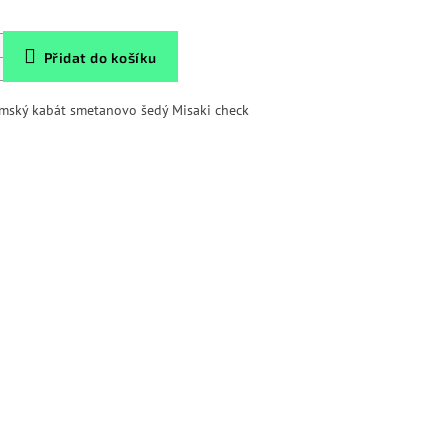
Přidat do košíku
mský kabát smetanovo šedý Misaki check