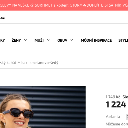
 SLEVY NA VEŠKERÝ SORTIMET s kódem: STORM🔥DOPLŇTE SI ŠATNÍK VČA
.cz
NKY
ŽENY
MUŽI
OBUV
MÓDNÍ INSPIRACE
STYL
ský kabát Misaki smetanovo-šedý
1 749 Kč
1 224
Měrná
Varianta
cena:
Můžeme doru