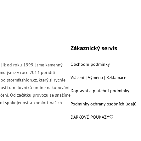
Zákaznický servis
Obchodní podmínky
s již od roku 1999. Jsme kamenný
mu jsme v roce 2013 pořídili
Vrácení | Výměna | Reklamace
od stormfashion.cz, který si rychle
nosti u milovníků online nakupování
Dopravní a platební podmínky
čení. Od začátku provozu se snažíme
ní spokojenost a komfort našich
Podmínky ochrany osobních údajů
DÁRKOVÉ POUKAZY🤍