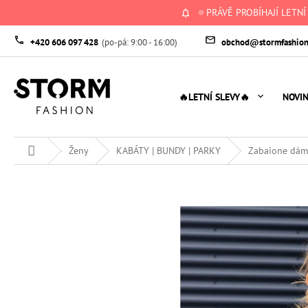
Přejít
🔅PRÁVĚ PROBÍHAJÍ LETNÍ
na
obsah
+420 606 097 428
obchod@stormfashion
🔥LETNÍ SLEVY🔥
NOVI
Domů
Ženy
KABÁTY | BUNDY | PARKY
Zabaione dám