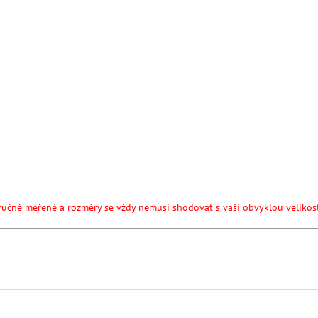
čené pran
ručně měřené a rozměry se vždy nemusí shodovat s vaší obvyklou velikost