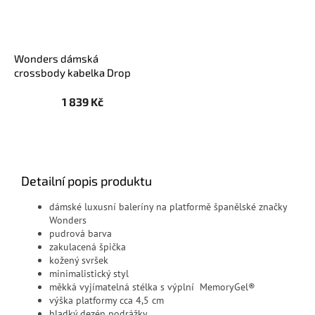
Wonders dámská
crossbody kabelka Drop
WB-52007 pudrová
1 839 Kč
Detailní popis produktu
dámské luxusní baleríny na platformě španělské značky
Wonders
pudrová barva
zakulacená špička
kožený svršek
minimalistický styl
měkká vyjímatelná stélka s výplní
MemoryGel®
výška platformy cca 4,5 cm
hladký dezén podrážky