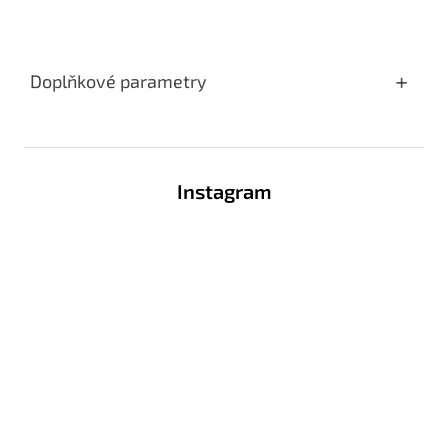
Doplňkové parametry
Z
á
Instagram
p
a
t
í