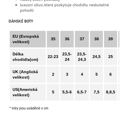
luxusní obuv, která poskytuje chodidlu neskutečné
pohodlí
DÁMSKÉ BOTY
EU (Evropská
35
36
37
38
39
40
velikost)
Délka
23,5-
23,5-
22-23
24,5
25
26
chodidla(cm)
24
24,3
UK (Anglická
2
3
4
5
6
7
velikost)
US(Americká
5
5,5-6
6,5-7
7,5
8,8,5
9
velikost)
* míry jsou uváděné v cm