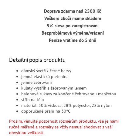
Doprava zdarma nad 2500 Kč
Veškeré zboží máme skladem
5% sleva po zaregistrování
Bezproblémová výměna/vrácení
Peníze vrátíme do 5 dnů
Detailní popis produktu
dámský svetřík černé barvy
jemná elastická pletenina
jemné žebrování
kulatý výstřih s žebrovaným lemem
balonové rukávy za končené žebrovanou manžetou
střih na tělo
materiál: 50% viskoza, 28% polyester, 22% nylon
doporučené praní na 30°C
Prosím, věnujte pozornost rozměrům produktu, vše je námi
ručně měřené a rozměry se vždy nemusí shodovat s vaší
obvyklou velikostí.