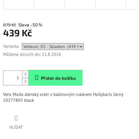
879 Kč
–50 %
439 Kč
Měrná
Varianta
cena:
Můžeme doručit do:
11.8.2026
Přidat do košíku
Vero Moda dámský svetr s balónovým rukávem Hollykaris černý
10277805 black
HLÍDAT