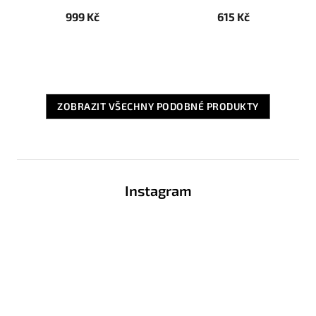
999 Kč
615 Kč
ZOBRAZIT VŠECHNY PODOBNÉ PRODUKTY
Z
á
Instagram
p
a
t
í