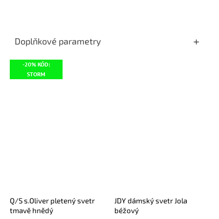
Doplňkové parametry
-20% KÓD:
STORM
Q/S s.Oliver pletený svetr
JDY dámský svetr Jola
tmavě hnědý
béžový