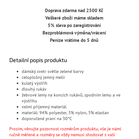
Doprava zdarma nad 2500 Kč
Veškeré zboží máme skladem
5% sleva po zaregistrování
Bezproblémová výměna/vrácení
Peníze vrátíme do 5 dnů
Detailní popis produktu
dámský svetr světle zelené barvy
celoplošný jemný melír
kulatý výstřih
dlouhý rukáv
žebrové lemy na koncích rukávů, spodním lemu a ve
výstřihu
velmi příjemný materiál
materiál:
94% polyester, 3% nylon, 3% elastan
doporučené praní na 30°C
Prosím, věnujte pozornost rozměrům produktu, vše je námi
ručně měřené a rozměry se vždy nemusí shodovat s vaší