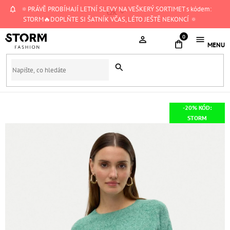
Přejít
🔅PRÁVĚ PROBÍHAJÍ LETNÍ SLEVY NA VEŠKERÝ SORTIMET s kódem:
CZK
na
STORM🔥DOPLŇTE SI ŠATNÍK VČAS, LÉTO JEŠTĚ NEKONCÍ 🔅
obsah
NÁKUPNÍ
KOŠÍK
-20% KÓD:
STORM