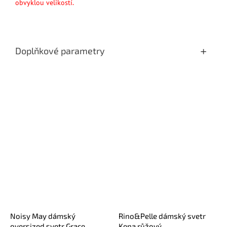
obvyklou velikostí.
Doplňkové parametry
Noisy May dámský
Rino&Pelle dámský svetr
oversized svetr Grace
Kena růžový