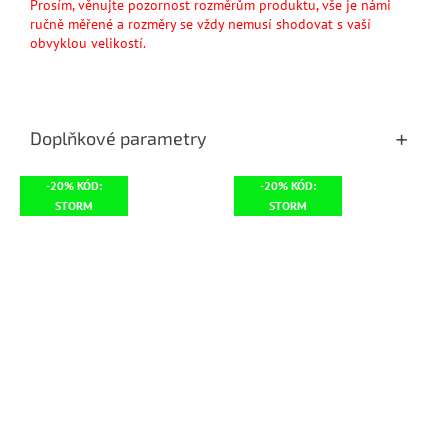
Prosím, věnujte pozornost rozměrům produktu, vše je námi
ručně měřené a rozměry se vždy nemusí shodovat s vaší
obvyklou velikostí.
Doplňkové parametry
-20% KÓD:
-20% KÓD:
STORM
STORM