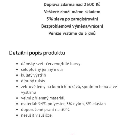
Doprava zdarma nad 2500 Kč
Veškeré zboží máme skladem
5% sleva po zaregistrování
Bezproblémová výměna/vrácení
Peníze vrátíme do 5 dnů
Detailní popis produktu
dámský svetr červeno/bílé barvy
celoplošný jemný melír
kulatý výstřih
dlouhý rukáv
žebrové lemy na koncích rukávů, spodním lemu a ve
výstřihu
velmi příjemný materiál
materiál:
94% polyester, 3% nylon, 3% elastan
doporučené praní na 30°C
nesušit v sušičce