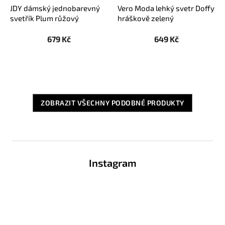
JDY dámský jednobarevný
Vero Moda lehký svetr Doffy
svetřík Plum růžový
hráškově zelený
679 Kč
649 Kč
ZOBRAZIT VŠECHNY PODOBNÉ PRODUKTY
Z
á
Instagram
p
a
t
í