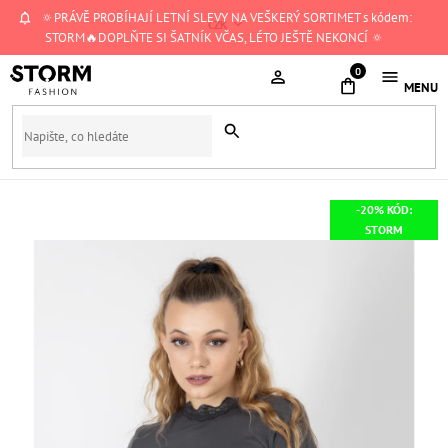
Přejít
🔅PRÁVĚ PROBÍHAJÍ LETNÍ SLEVY NA VEŠKERÝ SORTIMET s kódem:
CZK
na
STORM🔥DOPLŇTE SI ŠATNÍK VČAS, LÉTO JEŠTĚ NEKONCÍ 🔅
obsah
NÁKUPNÍ
KOŠÍK
-20% KÓD:
STORM