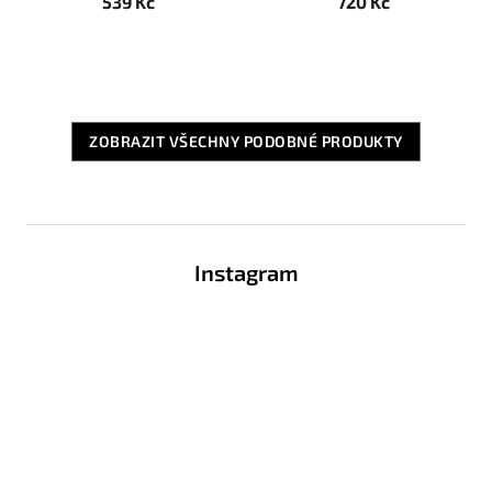
539 Kč
720 Kč
ZOBRAZIT VŠECHNY PODOBNÉ PRODUKTY
Z
á
Instagram
p
a
t
í