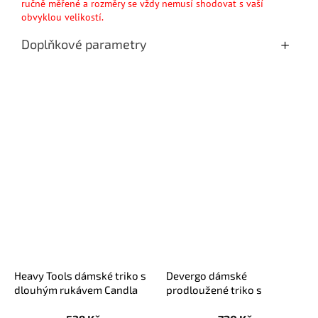
ručně měřené a rozměry se vždy nemusí shodovat s vaší
obvyklou velikostí.
Doplňkové parametry
Heavy Tools dámské triko s
Devergo dámské
dlouhým rukávem Candla
prodloužené triko s
smetanové
nápisem šedé