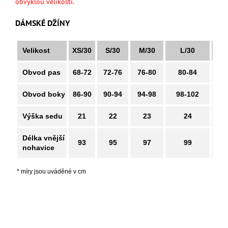
obvyklou velikostí.
DÁMSKÉ DŽÍNY
Velikost
XS/30
S/30
M/30
L/30
XL
Obvod pas
68-72
72-76
76-80
80-84
88
Obvod boky
86-90
90-94
94-98
98-102
106
Výška sedu
21
22
23
24
Délka vnější
93
95
97
99
nohavice
* míry jsou uváděné v cm