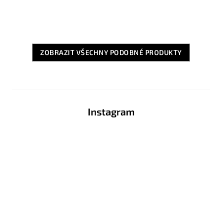
ZOBRAZIT VŠECHNY PODOBNÉ PRODUKTY
Z
á
Instagram
p
a
t
í