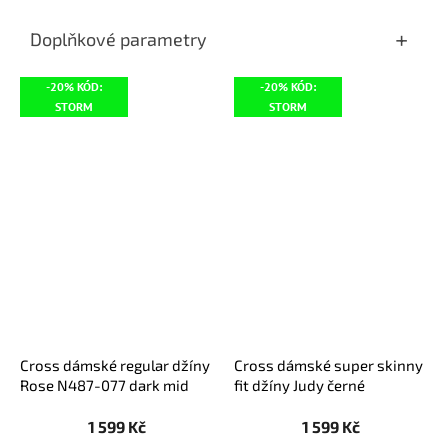
Doplňkové parametry
-20% KÓD:
-20% KÓD:
STORM
STORM
Cross dámské regular džíny
Cross dámské super skinny
Rose N487-077 dark mid
fit džíny Judy černé
blue
1 599 Kč
1 599 Kč