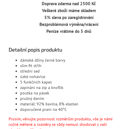
Doprava zdarma nad 2500 Kč
Veškeré zboží máme skladem
5% sleva po zaregistrování
Bezproblémová výměna/vrácení
Peníze vrátíme do 5 dnů
Detailní popis produktu
dámské džíny černé barvy
slim fit střih
střední sed
úzké nohavice
5 funkčních kapes
zapínání na zip a knoflík
poutka na pásek
pružný denim
materiál:
92% bavlna, 8% elastan
doporučené praní na 40°C
Prosím, věnujte pozornost rozměrům produktu, vše je námi
ručně měřené a rozměry se vždy nemusí shodovat s vaší