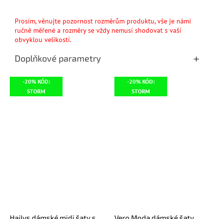
Prosím, věnujte pozornost rozměrům produktu, vše je námi
ručně měřené a rozměry se vždy nemusí shodovat s vaší
obvyklou velikostí.
Doplňkové parametry
-20% KÓD:
-20% KÓD:
STORM
STORM
Hailys dámské midi šaty s
Vero Moda dámské šaty