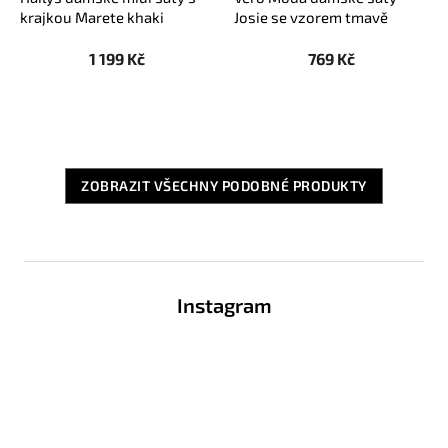
krajkou Marete khaki
Josie se vzorem tmavě
modré
1 199 Kč
769 Kč
ZOBRAZIT VŠECHNY PODOBNÉ PRODUKTY
Z
á
Instagram
p
a
t
í