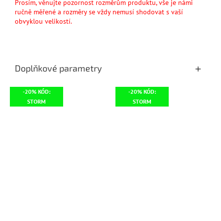
Prosím, věnujte pozornost rozměrům produktu, vše je námi
ručně měřené a rozměry se vždy nemusí shodovat s vaší
obvyklou velikostí.
Doplňkové parametry
-20% KÓD:
-20% KÓD:
STORM
STORM