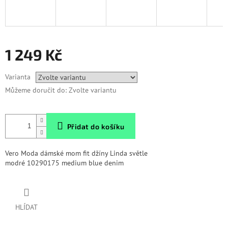
1 249 Kč
Měrná
Varianta
cena:
Můžeme doručit do:
Zvolte variantu
Přidat do košíku
Vero Moda dámské mom fit džíny Linda světle
modré
10290175 medium blue denim
HLÍDAT