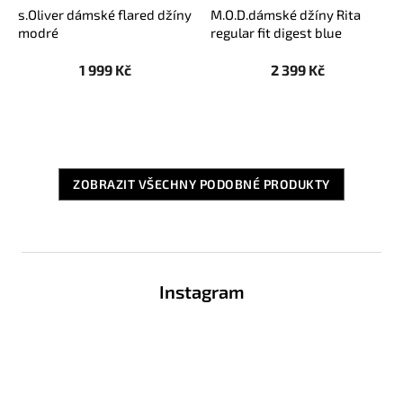
s.Oliver dámské flared džíny
M.O.D.dámské džíny Rita
modré
regular fit digest blue
1 999 Kč
2 399 Kč
ZOBRAZIT VŠECHNY PODOBNÉ PRODUKTY
Z
á
Instagram
p
a
t
í