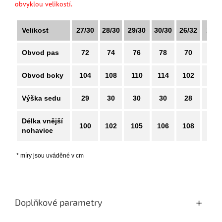
obvyklou velikostí.
Velikost
27/30
28/30
29/30
30/30
26/32
27/3
Obvod pas
72
74
76
78
70
72
Obvod boky
104
108
110
114
102
104
Výška sedu
29
30
30
30
28
29
Délka vnější
100
102
105
106
108
110
nohavice
* míry jsou uváděné v cm
Doplňkové parametry