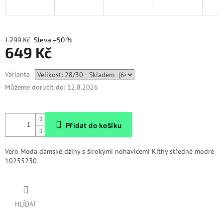
1 299 Kč
–50 %
649 Kč
Měrná
Varianta
cena:
Můžeme doručit do:
12.8.2026
Přidat do košíku
Vero Moda dámské džíny s širokými nohavicemi Kithy středně modré
10255230
HLÍDAT