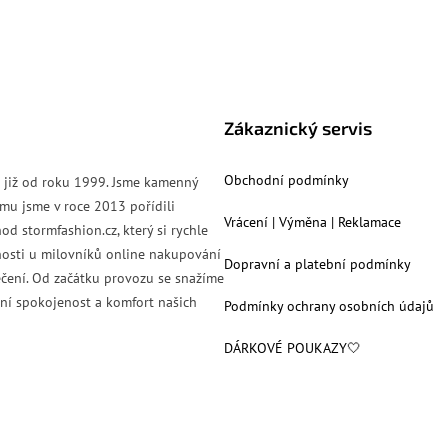
Zákaznický servis
Obchodní podmínky
s již od roku 1999. Jsme kamenný
mu jsme v roce 2013 pořídili
Vrácení | Výměna | Reklamace
od stormfashion.cz, který si rychle
nosti u milovníků online nakupování
Dopravní a platební podmínky
čení. Od začátku provozu se snažíme
ní spokojenost a komfort našich
Podmínky ochrany osobních údajů
DÁRKOVÉ POUKAZY🤍