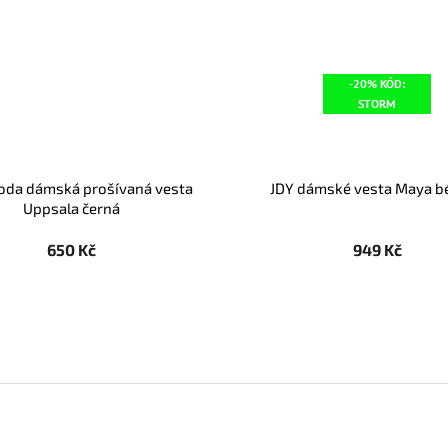
-20% KÓD:
STORM
oda dámská prošívaná vesta
JDY dámské vesta Maya b
Uppsala černá
650 Kč
949 Kč