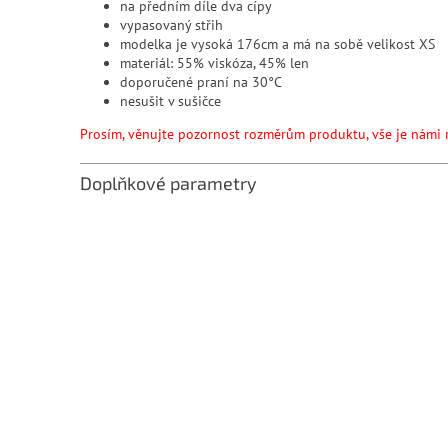
na předním díle dva cípy
vypasovaný střih
modelka je vysoká 176cm a má na sobě velikost XS
materiál: 55% viskóza, 45% len
doporučené praní na 30°C
nesuši
Prosím, věnujte pozornost rozměrům produktu, vše je námi 
Doplňkové parametry