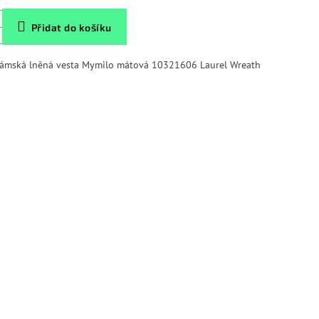
Přidat do košíku
ámská lněná vesta Mymilo mátová 10321606 Laurel Wreath