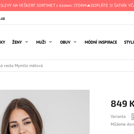
 SLEVY NA VEŠKERÝ SORTIMET s kódem: STORM🔥DOPLŇTE SI ŠATNÍK VČA
.cz
NKY
ŽENY
MUŽI
OBUV
MÓDNÍ INSPIRACE
STYL
á vesta Mymilo mátová
849 
Měrná
Varianta
cena:
Můžeme doru