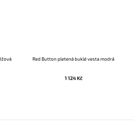
éžová
Red Button pletená buklé vesta modrá
1 124 Kč