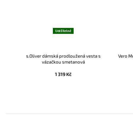
Udržitelné
s.Oliver dámská prodloužená vesta s
Vero M
vázačkou smetanová
1 319 Kč
Z
á
p