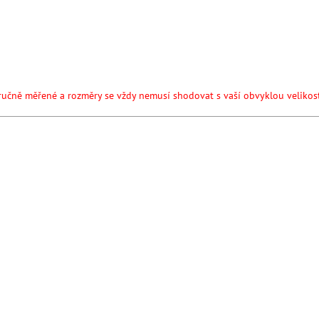
t v suši
ručně měřené a rozměry se vždy nemusí shodovat s vaší obvyklou velikost