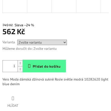
749 Kč
–24 %
562 Kč
Měrná
Varianta
cena:
Můžeme doručit do:
Zvolte variantu
Přidat do košíku
Vero Moda dámská džínová sukně Rosie světle modrá
10282620 light
blue denim
HLÍDAT