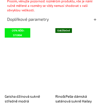
Prosím, věnujte pozornost rozměrům produktu, vše je námi
ručně měřené a rozměry se vždy nemusí shodovat s vaší
obvyklou velikostí.
Doplňkové parametry
-20% KÓD:
Udržitelné
STORM
Geisha džínová sukně
Rino&Pelle dámská
středně modrá
saténová sukně Hailey
olivová