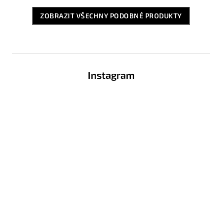
ZOBRAZIT VŠECHNY PODOBNÉ PRODUKTY
Z
á
Instagram
p
a
t
í