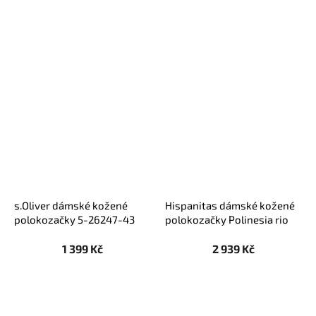
s.Oliver dámské kožené
Hispanitas dámské kožené
polokozačky 5-26247-43
polokozačky Polinesia rio
koňakové
taupe
1 399 Kč
2 939 Kč