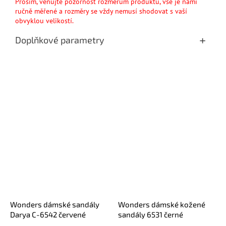
Prosím, věnujte pozornost rozměrům produktu, vše je námi
ručně měřené a rozměry se vždy nemusí shodovat s vaší
obvyklou velikostí.
Doplňkové parametry
Wonders dámské sandály
Wonders dámské kožené
Darya C-6542 červené
sandály 6531 černé