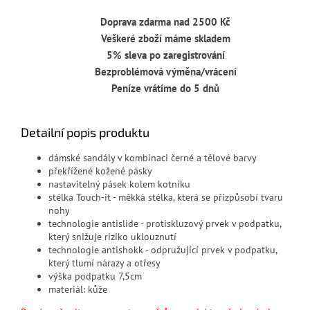
Doprava zdarma nad 2500 Kč
Veškeré zboží máme skladem
5% sleva po zaregistrování
Bezproblémová výměna/vrácení
Peníze vrátíme do 5 dnů
Detailní popis produktu
dámské sandály v kombinaci černé a tělové barvy
překřížené kožené pásky
nastavitelný pásek kolem kotníku
stélka Touch-it - měkká stélka, která se přizpůsobí tvaru
nohy
technologie antislide - protiskluzový prvek v podpatku,
který snižuje riziko uklouznutí
technologie antishokk - odpružující prvek v podpatku,
který tlumí nárazy a otřesy
výška podpatku 7,5cm
materiál: kůže