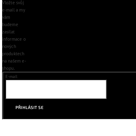
Vložte svůj
e-mail a my
vám
budeme
zasílat
informace o
nových
produktech
na našem e-
shopu.
E-mail
PŘIHLÁSIT SE