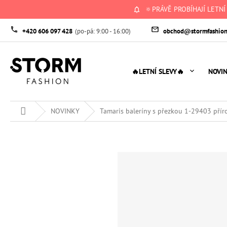
Přejít
🔅PRÁVĚ PROBÍHAJÍ LETNÍ
na
obsah
+420 606 097 428
obchod@stormfashion
🔥LETNÍ SLEVY🔥
NOVI
Domů
NOVINKY
Tamaris baleríny s přezkou 1-29403 přír