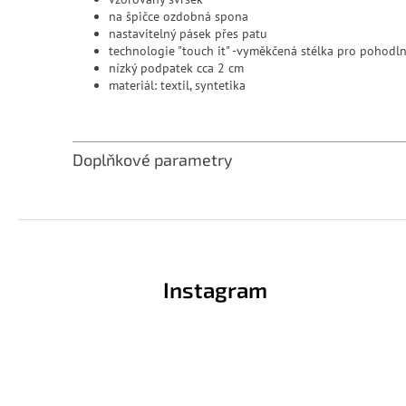
na špičce ozdobná spona
nastavitelný pásek přes patu
technologie "touch it" -vyměkčená stélka pro pohodl
nízký podpatek cca 2 cm
materiál: textil, syntetika
Doplňkové parametry
Z
á
p
Instagram
a
t
í