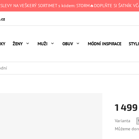
 SLEVY NA VEŠKERÝ SORTIMET s kódem: STORM🔥DOPLŇTE SI ŠATNÍK VČA
.cz
NKY
ŽENY
MUŽI
OBUV
MÓDNÍ INSPIRACE
STYL
odní
1 499
Měrná
Varianta
cena:
Můžeme doru