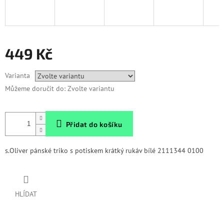
449 Kč
Měrná
Varianta
cena:
Můžeme doručit do:
Zvolte variantu
Přidat do košíku
s.Oliver pánské triko s potiskem krátký rukáv bílé 2111344 0100
HLÍDAT