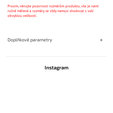
Prosím, věnujte pozornost rozměrům produktu, vše je námi
ručně měřené a rozměry se vždy nemusí shodovat s vaší
obvyklou velikostí.
Doplňkové parametry
Z
á
Instagram
p
a
t
í