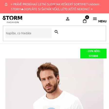
Přejít
🔅PRÁVĚ PROBÍHAJÍ LETNÍ SLEVY NA VEŠKERÝ SORTIMET s kódem:
CZK
na
STORM🔥DOPLŇTE SI ŠATNÍK VČAS, LÉTO JEŠTĚ NEKONCÍ 🔅
obsah
NÁKUPNÍ
KOŠÍK
-20% KÓD:
STORM