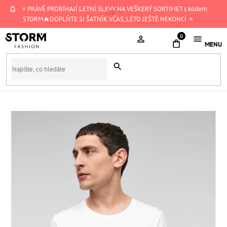
Přejít
🔅PRÁVĚ PROBÍHAJÍ LETNÍ SLEVY NA VEŠKERÝ SORTIMET s kódem:
CZK
na
STORM🔥DOPLŇTE SI ŠATNÍK VČAS, LÉTO JEŠTĚ NEKONCÍ 🔅
obsah
NÁKUPNÍ
KOŠÍK