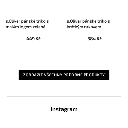
s.Oliver pánské triko s
s.Oliver pánské triko s
malým logem zelené
krátkým rukávem
melange
petrolejové s potiskem
449 Kč
384 Kč
ZOBRAZIT VŠECHNY PODOBNÉ PRODUKTY
Z
á
Instagram
p
a
t