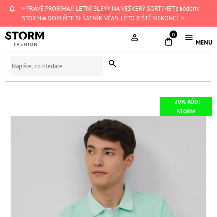
Přejít
🔅PRÁVĚ PROBÍHAJÍ LETNÍ SLEVY NA VEŠKERÝ SORTIMET s kódem:
CZK
na
STORM🔥DOPLŇTE SI ŠATNÍK VČAS, LÉTO JEŠTĚ NEKONCÍ 🔅
obsah
NÁKUPNÍ
KOŠÍK
-20% KÓD:
STORM