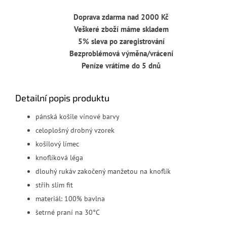
Doprava zdarma nad 2000 Kč
Veškeré zboží máme skladem
5% sleva po zaregistrování
Bezproblémová výměna/vrácení
Peníze vrátíme do 5 dnů
Detailní popis produktu
pánská košile vínové barvy
celoplošný drobný vzorek
košilový límec
knoflíková léga
dlouhý rukáv zakočený manžetou na knoflík
střih slim fit
materiál: 100% bavlna
šetrné praní na 30°C