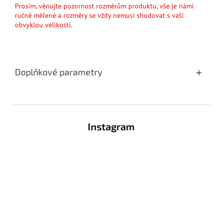
Prosím, věnujte pozornost rozměrům produktu, vše je námi
ručně měřené a rozměry se vždy nemusí shodovat s vaší
obvyklou velikostí.
Doplňkové parametry
Z
á
Instagram
p
a
t
í