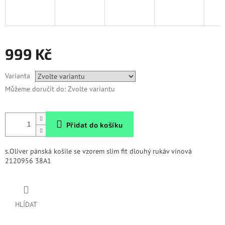
999 Kč
Měrná
Varianta
cena:
Můžeme doručit do:
Zvolte variantu
Přidat do košíku
s.Oliver pánská košile se vzorem slim fit dlouhý rukáv vínová
2120956 38A1
HLÍDAT