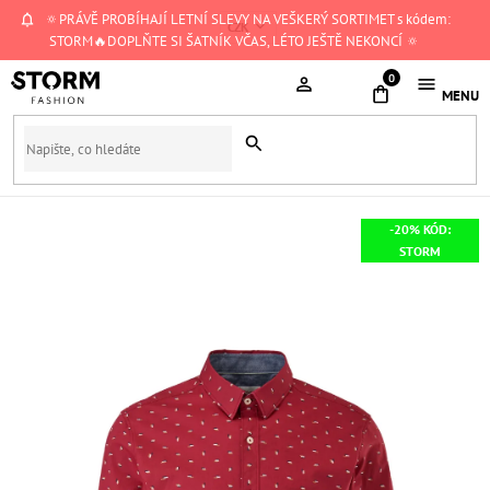
Přejít
🔅PRÁVĚ PROBÍHAJÍ LETNÍ SLEVY NA VEŠKERÝ SORTIMET s kódem:
CZK
na
STORM🔥DOPLŇTE SI ŠATNÍK VČAS, LÉTO JEŠTĚ NEKONCÍ 🔅
obsah
NÁKUPNÍ
KOŠÍK
-20% KÓD:
STORM