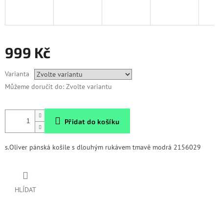
999 Kč
Měrná
Varianta
cena:
Můžeme doručit do:
Zvolte variantu
Přidat do košíku
s.Oliver pánská košile s dlouhým rukávem tmavě modrá 2156029
HLÍDAT