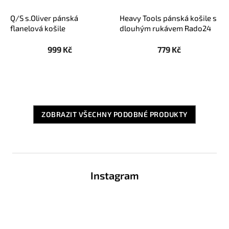
Q/S s.Oliver pánská
Heavy Tools pánská košile s
flanelová košile
dlouhým rukávem Rado24
modro/smetanová
červená
999 Kč
779 Kč
ZOBRAZIT VŠECHNY PODOBNÉ PRODUKTY
Z
á
Instagram
p
a
t
í