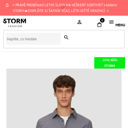
Přejít
🔅PRÁVĚ PROBÍHAJÍ LETNÍ SLEVY NA VEŠKERÝ SORTIMET s kódem:
CZK
na
STORM🔥DOPLŇTE SI ŠATNÍK VČAS, LÉTO JEŠTĚ NEKONCÍ 🔅
obsah
NÁKUPNÍ
KOŠÍK
-20% KÓD:
STORM