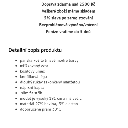
Doprava zdarma nad 2500 Kč
Veškeré zboží máme skladem
5% sleva po zaregistrování
Bezproblémová výměna/vrácení
Peníze vrátíme do 5 dnů
Detailní popis produktu
pánská košile tmavě modré barvy
mřížkovaný vzor
košilový límec
knoflíková léga
dlouhý rukáv zakončený manžetou
náprsní kapsa
slim fit stříh
model je vysoký 191 cm a má vel. L
materiál 97% bavlna, 3% elastan
doporučené praní 30°C