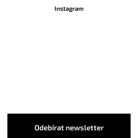
á
Instagram
p
a
t
í
Odebírat newsletter