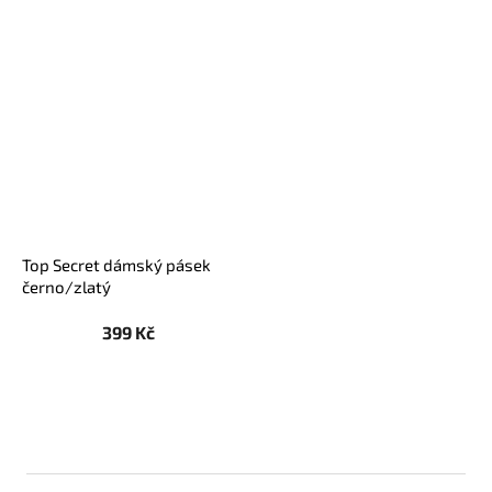
Top Secret dámský pásek
černo/zlatý
399 Kč
Z