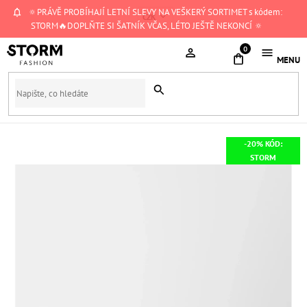
Přejít
🔅PRÁVĚ PROBÍHAJÍ LETNÍ SLEVY NA VEŠKERÝ SORTIMET s kódem:
CZK
na
STORM🔥DOPLŇTE SI ŠATNÍK VČAS, LÉTO JEŠTĚ NEKONCÍ 🔅
obsah
NÁKUPNÍ
KOŠÍK
-20% KÓD:
STORM