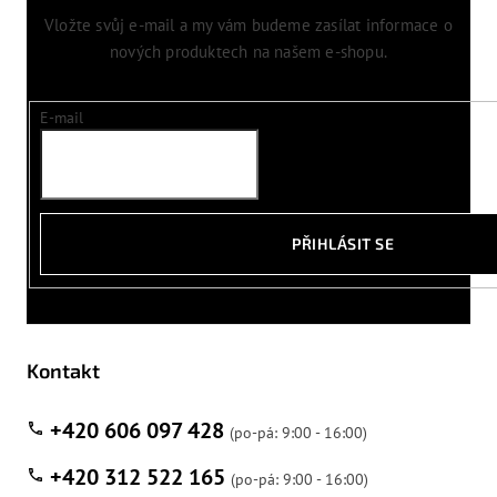
Vložte svůj e-mail a my vám budeme zasílat informace o
nových produktech na našem e-shopu.
E-mail
PŘIHLÁSIT SE
Kontakt
+420 606 097 428
+420 312 522 165