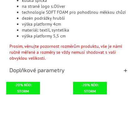
kulatá špička
na straně logo s.Oliver
technologie SOFT FOAM pro pohodlnou měkkou chůzi
dezén podrážky hrubší
výška platformy 4cm
materiál: textil, syntetika
výška platformy 5,5 cm
Prosím, věnujte pozornost rozměrům produktu, vše je námi
ručně měřené a rozměry se vždy nemusí shodovat s vaší
obvyklou velikostí.
Doplňkové parametry
-20% KÓD:
-20% KÓD:
STORM
STORM