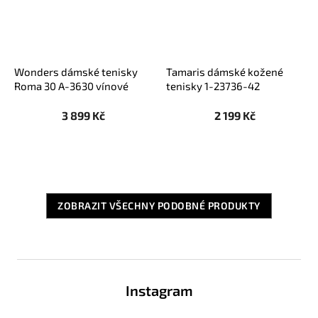
Wonders dámské tenisky
Tamaris dámské kožené
Roma 30 A-3630 vínové
tenisky 1-23736-42
krémové
3 899 Kč
2 199 Kč
ZOBRAZIT VŠECHNY PODOBNÉ PRODUKTY
Z
á
Instagram
p
a