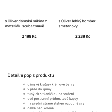
s.Oliver dámská mikina z
s.Oliver lehký bomber
materiálu scuba tmavě
smetanový
zelená
2 199 Kč
2 239 Kč
Detailní popis produktu
dámské kraťasy krémové barvy
v pase do gumy
tunýlek s tkaničkou na stažení
dvě postranní průhmatové kapsy
na přední straně stehen ozdobné švy
délka nad kolena