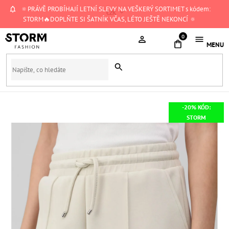
Přejít
🔅PRÁVĚ PROBÍHAJÍ LETNÍ SLEVY NA VEŠKERÝ SORTIMET s kódem:
CZK
na
STORM🔥DOPLŇTE SI ŠATNÍK VČAS, LÉTO JEŠTĚ NEKONCÍ 🔅
obsah
NÁKUPNÍ
KOŠÍK
-20% KÓD:
STORM