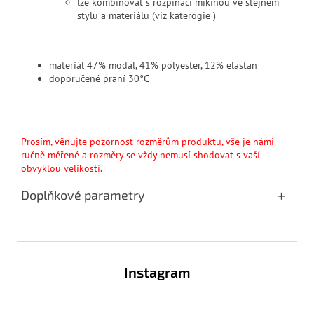
lze kombinovat s rozpínací mikinou ve stejném
stylu a materiálu (viz katerogie )
materiál 47% modal, 41% polyester, 12% elastan
doporučené praní 30°C
Prosím, věnujte pozornost rozměrům produktu, vše je námi
ručně měřené a rozměry se vždy nemusí shodovat s vaší
obvyklou velikostí.
Doplňkové parametry
Z
á
Instagram
p
a
t